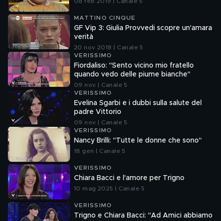
08 feb 2019 | Canale 5
MATTINO CINQUE
GF Vip 3: Giulia Provvedi scopre un'amara
verità
20 nov 2018 | Canale 5
VERISSIMO
Fiordaliso: "Sento vicino mio fratello
quando vedo delle piume bianche"
09 nov | Canale 5
VERISSIMO
Evelina Sgarbi e i dubbi sulla salute del
padre Vittorio
09 nov | Canale 5
VERISSIMO
Nancy Brilli: "Tutte le donne che sono"
18 gen | Canale 5
VERISSIMO
Chiara Bacci e l'amore per Trigno
10 mag 2025 | Canale 5
VERISSIMO
Trigno e Chiara Bacci: "Ad Amici abbiamo