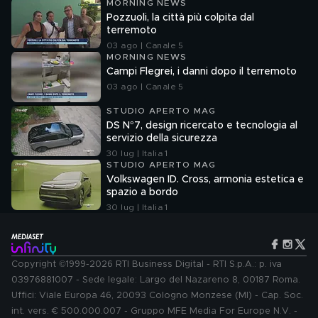
MORNING NEWS
Pozzuoli, la città più colpita dal
terremoto
03 ago | Canale 5
MORNING NEWS
Campi Flegrei, i danni dopo il terremoto
03 ago | Canale 5
STUDIO APERTO MAG
DS N°7, design ricercato e tecnologia al
servizio della sicurezza
30 lug | Italia 1
STUDIO APERTO MAG
Volkswagen ID. Cross, armonia estetica e
spazio a bordo
30 lug | Italia 1
Copyright ©1999-2026 RTI Business Digital - RTI S.p.A.: p. iva
03976881007 - Sede legale: Largo del Nazareno 8, 00187 Roma.
Uffici: Viale Europa 46, 20093 Cologno Monzese (MI) - Cap. Soc.
int. vers. € 500.000.007 - Gruppo MFE Media For Europe N.V. -