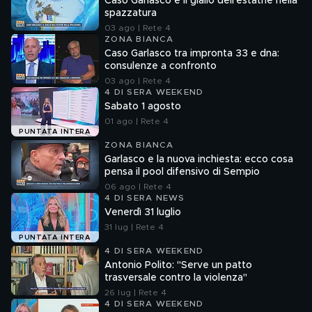
Caso Garlasco e il giallo dell'estathè nella
spazzatura
03 ago | Rete 4
ZONA BIANCA
Caso Garlasco tra impronta 33 e dna:
consulenze a confronto
03 ago | Rete 4
4 DI SERA WEEKEND
Sabato 1 agosto
01 ago | Rete 4
PUNTATA INTERA
ZONA BIANCA
Garlasco e la nuova inchiesta: ecco cosa
pensa il pool difensivo di Sempio
06 ago | Rete 4
4 DI SERA NEWS
Venerdì 31 luglio
31 lug | Rete 4
PUNTATA INTERA
4 DI SERA WEEKEND
Antonio Polito: "Serve un patto
trasversale contro la violenza"
26 lug | Rete 4
4 DI SERA WEEKEND