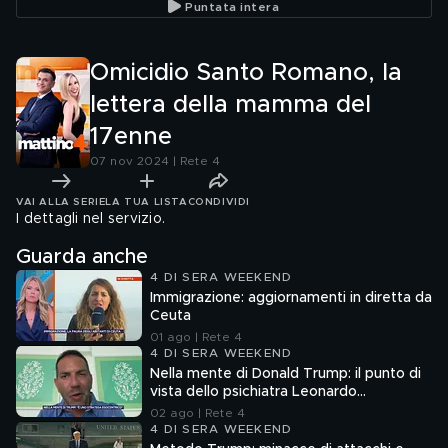
Puntata intera
Omicidio Santo Romano, la
lettera della mamma del
17enne
07 nov 2024 | Rete 4
VAI ALLA SERIE
LA TUA LISTA
CONDIVIDI
I dettagli nel servizio.
Guarda anche
4 DI SERA WEEKEND
Immigrazione: aggiornamenti in diretta da
Ceuta
01 ago | Rete 4
4 DI SERA WEEKEND
Nella mente di Donald Trump: il punto di
vista dello psichiatra Leonardo
Mendolicchio
02 ago | Rete 4
4 DI SERA WEEKEND