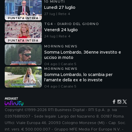
10 MINUTI
Lunedì 27 luglio
27 lug | Rete 4
PUNTATA INTERA
TG4 - DIARIO DEL GIORNO
Venerdì 24 luglio
24 lug | Rete 4
PUNTATA INTERA
MORNING NEWS
Somma Lombardo, 36enne investito e
ucciso in moto
04 ago | Canale 5
MORNING NEWS
Somma Lombardo, lo scambia per
l'amante della ex e lo investe
04 ago | Canale 5
Copyright ©1999-2026 RTI Business Digital - RTI S.p.A.: p. iva
03976881007 - Sede legale: Largo del Nazareno 8, 00187 Roma.
Uffici: Viale Europa 46, 20093 Cologno Monzese (MI) - Cap. Soc.
int. vers. € 500.000.007 - Gruppo MFE Media For Europe N.V. -