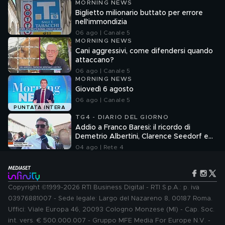
MORNING NEWS
Biglietto milionario buttato per errore
nell'immondizia
06 ago | Canale 5
MORNING NEWS
Cani aggressivi, come difendersi quando
attaccano?
06 ago | Canale 5
MORNING NEWS
Giovedì 6 agosto
06 ago | Canale 5
PUNTATA INTERA
TG4 - DIARIO DEL GIORNO
Addio a Franco Baresi: il ricordo di
Demetrio Albertini, Clarence Seedorf e
Giovanni Galli
04 ago | Rete 4
Copyright ©1999-2026 RTI Business Digital - RTI S.p.A.: p. iva
03976881007 - Sede legale: Largo del Nazareno 8, 00187 Roma.
Uffici: Viale Europa 46, 20093 Cologno Monzese (MI) - Cap. Soc.
int. vers. € 500.000.007 - Gruppo MFE Media For Europe N.V. -