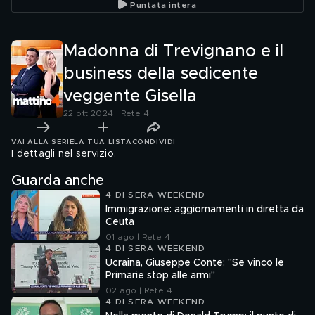
Puntata intera
Madonna di Trevignano e il
business della sedicente
veggente Gisella
22 ott 2024 | Rete 4
VAI ALLA SERIE
LA TUA LISTA
CONDIVIDI
I dettagli nel servizio.
Guarda anche
4 DI SERA WEEKEND
Immigrazione: aggiornamenti in diretta da
Ceuta
01 ago | Rete 4
4 DI SERA WEEKEND
Ucraina, Giuseppe Conte: "Se vinco le
Primarie stop alle armi"
02 ago | Rete 4
4 DI SERA WEEKEND