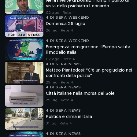
Nella mente di Donald Trump: il punto di
vista dello psichiatra Leonardo
Mendolicchio
02 ago | Rete 4
4 DI SERA WEEKEND
Domenica 26 luglio
26 lug | Rete 4
PUNTATA INTERA
4 DI SERA WEEKEND
Emergenza immigrazione, l'Europa valuta
il modello Italia
02 ago | Rete 4
4 DI SERA NEWS
Matteo Piantedosi: "C'è un pregiudizio nei
confronti della polizia"
29 lug | Rete 4
4 DI SERA NEWS
Città italiane nella morsa del Sole
29 lug | Rete 4
4 DI SERA NEWS
Politica e clima in Italia
31 lug | Rete 4
4 DI SERA NEWS