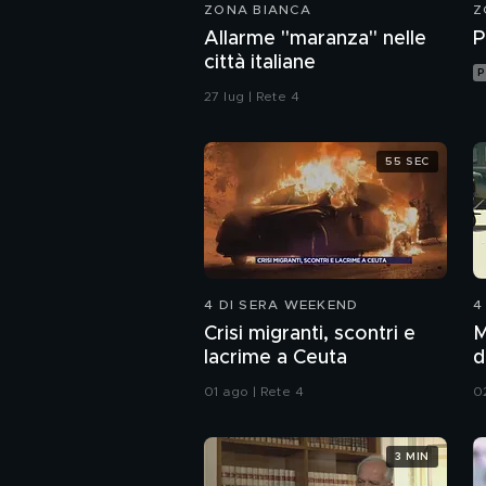
ZONA BIANCA
Z
Allarme "maranza" nelle
P
città italiane
P
27 lug | Rete 4
55 SEC
4 DI SERA WEEKEND
4
Crisi migranti, scontri e
M
lacrime a Ceuta
d
01 ago | Rete 4
0
3 MIN