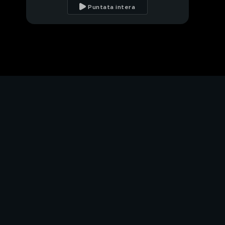
setta
Puntata intera
La squadra antisette
della Polizia
Il caso dei "Diavoli della
bassa modenese"
Vivere all'interno di una
setta
Sabrina Impacciatore