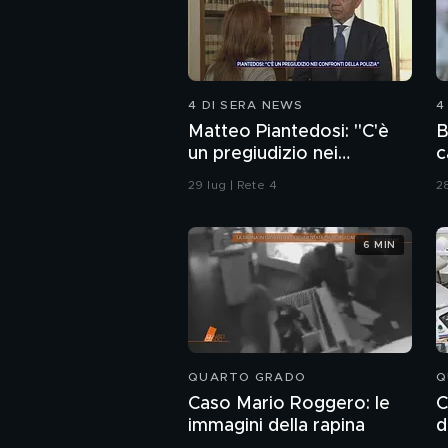
4 DI SERA NEWS
4
Matteo Piantedosi: "C'è
B
un pregiudizio nei
c
confronti della polizia"
29 lug | Rete 4
28
6 MIN
QUARTO GRADO
Q
Caso Mario Roggero: le
C
immagini della rapina
d