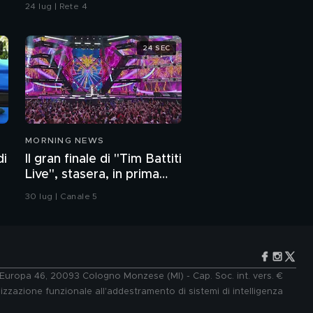
di Marco Poggi
24 lug | Rete 4
24 SEC
MORNING NEWS
di
Il gran finale di "Tim Battiti
Live", stasera, in prima
serata, su Canale 5
30 lug | Canale 5
e Europa 46, 20093 Cologno Monzese (MI) - Cap. Soc. int. vers. €
lizzazione funzionale all'addestramento di sistemi di intelligenza