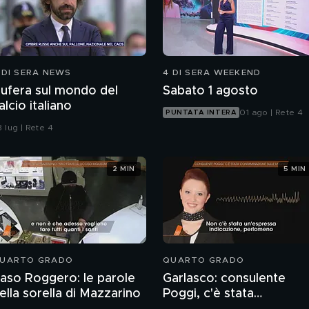
 DI SERA NEWS
4 DI SERA WEEKEND
ufera sul mondo del
Sabato 1 agosto
alcio italiano
01 ago | Rete 4
PUNTATA INTERA
 lug | Rete 4
2 MIN
5 MIN
UARTO GRADO
QUARTO GRADO
aso Roggero: le parole
Garlasco: consulente
ella sorella di Mazzarino
Poggi, c'è stata