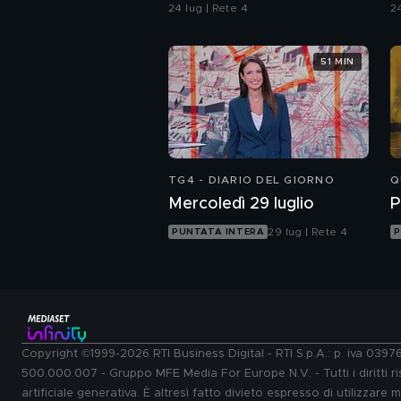
24 lug | Rete 4
24
51 MIN
TG4 - DIARIO DEL GIORNO
Q
Mercoledì 29 luglio
P
29 lug | Rete 4
PUNTATA INTERA
P
Copyright ©1999-2026 RTI Business Digital - RTI S.p.A.: p. iva 039
500.000.007 - Gruppo MFE Media For Europe N.V. - Tutti i diritti ris
artificiale generativa. È altresì fatto divieto espresso di utilizzare