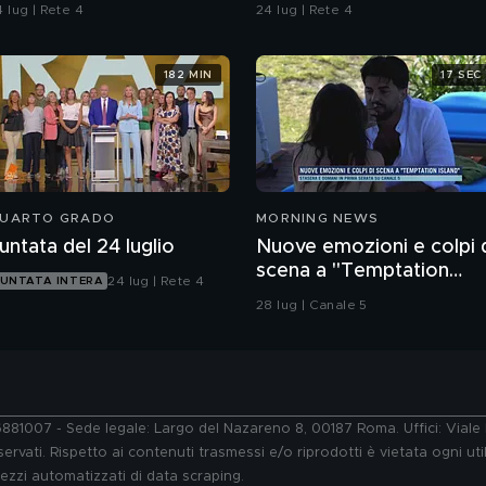
contaminazione sulle
 lug | Rete 4
24 lug | Rete 4
unghie?
182 MIN
17 SEC
UARTO GRADO
MORNING NEWS
untata del 24 luglio
Nuove emozioni e colpi 
scena a "Temptation
24 lug | Rete 4
UNTATA INTERA
Island"
28 lug | Canale 5
76881007 - Sede legale: Largo del Nazareno 8, 00187 Roma. Uffici: Vial
ervati. Rispetto ai contenuti trasmessi e/o riprodotti è vietata ogni uti
 mezzi automatizzati di data scraping.