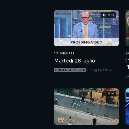
10 MIN
PROSSIMO VIDEO
10 MINUTI
Z
Martedì 28 luglio
I
"
28 lug | Rete 4
PUNTATA INTERA
d
27
1 MIN