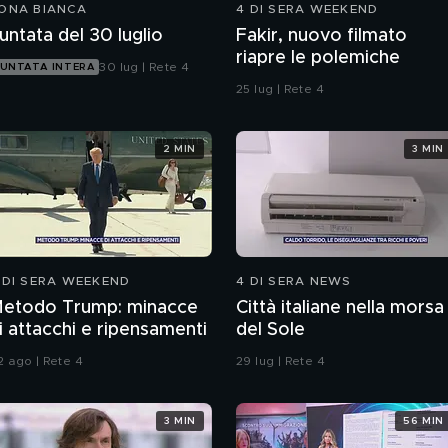
ONA BIANCA
4 DI SERA WEEKEND
untata del 30 luglio
Fakir, nuovo filmato
riapre le polemiche
30 lug | Rete 4
UNTATA INTERA
25 lug | Rete 4
2 MIN
3 MIN
 DI SERA WEEKEND
4 DI SERA NEWS
etodo Trump: minacce
Città italiane nella morsa
i attacchi e ripensamenti
del Sole
2 ago | Rete 4
29 lug | Rete 4
3 MIN
56 MIN