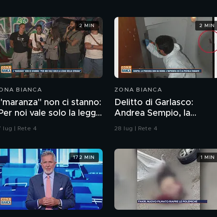
2 MIN
2 MIN
ONA BIANCA
ZONA BIANCA
 "maranza" non ci stanno:
Delitto di Garlasco:
Per noi vale solo la legge
Andrea Sempio, la
ella strada"
Procura di Pavia non ha
 lug | Rete 4
28 lug | Rete 4
dubbi: l'impronta 33 è la
pistola fumante
172 MIN
1 MIN