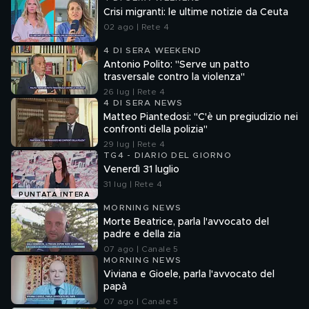
Crisi migranti: le ultime notizie da Ceuta
02 ago | Rete 4
4 DI SERA WEEKEND
Antonio Polito: "Serve un patto
trasversale contro la violenza"
26 lug | Rete 4
4 DI SERA NEWS
Matteo Piantedosi: "C'è un pregiudizio nei
confronti della polizia"
29 lug | Rete 4
TG4 - DIARIO DEL GIORNO
Venerdì 31 luglio
31 lug | Rete 4
PUNTATA INTERA
MORNING NEWS
Morte Beatrice, parla l'avvocato del
padre e della zia
07 ago | Canale 5
MORNING NEWS
Viviana e Gioele, parla l'avvocato del
papà
07 ago | Canale 5