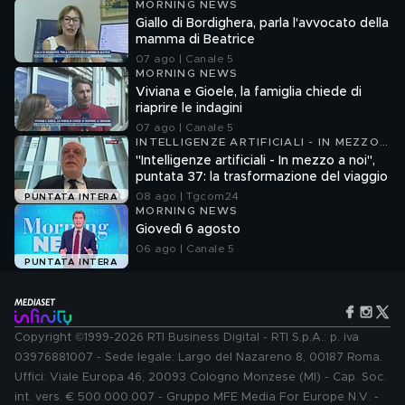
MORNING NEWS
Giallo di Bordighera, parla l'avvocato della
mamma di Beatrice
07 ago | Canale 5
MORNING NEWS
Viviana e Gioele, la famiglia chiede di
riaprire le indagini
07 ago | Canale 5
INTELLIGENZE ARTIFICIALI - IN MEZZO
A NOI
"Intelligenze artificiali - In mezzo a noi",
puntata 37: la trasformazione del viaggio
08 ago | Tgcom24
PUNTATA INTERA
MORNING NEWS
Giovedì 6 agosto
06 ago | Canale 5
PUNTATA INTERA
Copyright ©1999-2026 RTI Business Digital - RTI S.p.A.: p. iva
03976881007 - Sede legale: Largo del Nazareno 8, 00187 Roma.
Uffici: Viale Europa 46, 20093 Cologno Monzese (MI) - Cap. Soc.
int. vers. € 500.000.007 - Gruppo MFE Media For Europe N.V. -