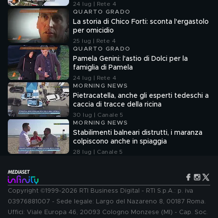
24 lug | Rete 4
QUARTO GRADO
La storia di Chico Forti: sconta l'ergastolo
per omicidio
25 lug | Rete 4
QUARTO GRADO
Pamela Genini: l'astio di Dolci per la
famiglia di Pamela
24 lug | Rete 4
MORNING NEWS
Pietracatella, anche gli esperti tedeschi a
caccia di tracce della ricina
30 lug | Canale 5
MORNING NEWS
Stabilimenti balneari distrutti, i maranza
colpiscono anche in spiaggia
28 lug | Canale 5
Copyright ©1999-2026 RTI Business Digital - RTI S.p.A.: p. iva
03976881007 - Sede legale: Largo del Nazareno 8, 00187 Roma.
Uffici: Viale Europa 46, 20093 Cologno Monzese (MI) - Cap. Soc.