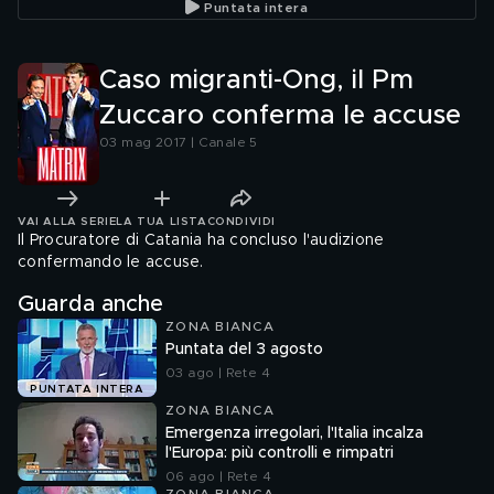
Puntata intera
Caso migranti-Ong, il Pm
Zuccaro conferma le accuse
03 mag 2017 | Canale 5
VAI ALLA SERIE
LA TUA LISTA
CONDIVIDI
Il Procuratore di Catania ha concluso l'audizione
confermando le accuse.
Guarda anche
ZONA BIANCA
Puntata del 3 agosto
03 ago | Rete 4
PUNTATA INTERA
ZONA BIANCA
Emergenza irregolari, l'Italia incalza
l'Europa: più controlli e rimpatri
06 ago | Rete 4