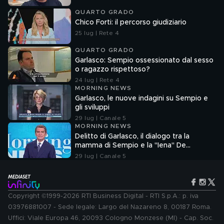
QUARTO GRADO
Chico Forti: il percorso giudiziario
25 lug | Rete 4
QUARTO GRADO
Garlasco: Sempio ossessionato dal sesso
o ragazzo rispettoso?
24 lug | Rete 4
MORNING NEWS
Garlasco, le nuove indagini su Sempio e
gli sviluppi
29 lug | Canale 5
MORNING NEWS
Delitto di Garlasco, il dialogo tra la
mamma di Sempio e la "Iena" De
Giuseppe nel 2022
29 lug | Canale 5
Copyright ©1999-2026 RTI Business Digital - RTI S.p.A.: p. iva
03976881007 - Sede legale: Largo del Nazareno 8, 00187 Roma.
Uffici: Viale Europa 46, 20093 Cologno Monzese (MI) - Cap. Soc.