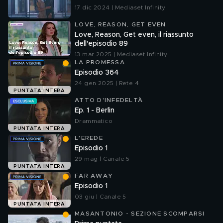
17 dic 2024 | Mediaset Infinity
LOVE, REASON, GET EVEN
Love, Reason, Get even, il riassunto
dell'episodio 89
13 mar 2025 | Mediaset Infinity
LA PROMESSA
Episodio 364
24 gen 2025 | Rete 4
PUNTATA INTERA
ATTO D'INFEDELTÀ
Ep. 1 - Berlin
Drammatico
PUNTATA INTERA
L'EREDE
Episodio 1
29 mag | Canale 5
PUNTATA INTERA
FAR AWAY
Episodio 1
03 giu | Canale 5
PUNTATA INTERA
MASANTONIO - SEZIONE SCOMPARSI