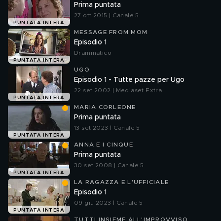
Prima puntata
27 ott 2015 | Canale 5
PUNTATA INTERA
MESSAGE FROM MOM
Episodio 1
Drammatico
PUNTATA INTERA
UGO
Episodio 1 - Tutte pazze per Ugo
22 set 2002 | Mediaset Extra
PUNTATA INTERA
MARIA CORLEONE
Prima puntata
13 set 2023 | Canale 5
PUNTATA INTERA
ANNA E I CINQUE
Prima puntata
30 set 2008 | Canale 5
PUNTATA INTERA
LA RAGAZZA E L'UFFICIALE
Episodio 1
09 giu 2023 | Canale 5
PUNTATA INTERA
TUTTI INSIEME ALL'IMPROVVISO