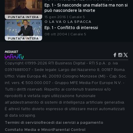
Ep. 1 - Si nasconde una malattia ma non si
può nascondere la morte
15 gen 2016 | Canale 5
PUNTATA INTERA
O LA VA O LA SPACCA
Ep. 1 - Conflitto di interessi
08 ott 2004 | Canale 5
PUNTATA INTERA
Copyright ©1999-2026 RTI Business Digital - RTI S.p.A.: p. iva
03976881007 - Sede legale: Largo del Nazareno 8, 00187 Roma.
Uffici: Viale Europa 46, 20093 Cologno Monzese (MI) - Cap. Soc.
int. vers. € 500.000.007 - Gruppo MFE Media For Europe N.V. -
Tutti i diritti riservati. Rispetto ai contenuti trasmessi e/o
riprodotti è vietata ogni utilizzazione funzionale
all'addestramento di sistemi di intelligenza artificiale generativa.
È altresì fatto divieto espresso di utilizzare mezzi automatizzati
di data scraping.
Termini di servizio
Recedi dai servizi a pagamento
Comitato Media e Minori
Parental Control