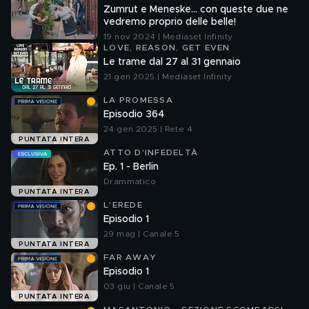
Zumrut e Meneske… con queste due ne
vedremo proprio delle belle!
19 nov 2024 | Mediaset Infinity
LOVE, REASON, GET EVEN
Le trame dal 27 al 31 gennaio
21 gen 2025 | Mediaset Infinity
LA PROMESSA
Episodio 364
24 gen 2025 | Rete 4
PUNTATA INTERA
ATTO D'INFEDELTÀ
Ep. 1 - Berlin
Drammatico
PUNTATA INTERA
L'EREDE
Episodio 1
29 mag | Canale 5
PUNTATA INTERA
FAR AWAY
Episodio 1
03 giu | Canale 5
PUNTATA INTERA