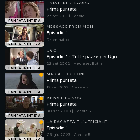
I MISTERI DI LAURA
Prima puntata
27 ott 2015 | Canale 5
PUNTATA INTERA
MESSAGE FROM MOM
Episodio 1
Drammatico
PUNTATA INTERA
UGO
Episodio 1 - Tutte pazze per Ugo
22 set 2002 | Mediaset Extra
PUNTATA INTERA
MARIA CORLEONE
Prima puntata
13 set 2023 | Canale 5
PUNTATA INTERA
ANNA E I CINQUE
Prima puntata
30 set 2008 | Canale 5
PUNTATA INTERA
LA RAGAZZA E L'UFFICIALE
Episodio 1
09 giu 2023 | Canale 5
PUNTATA INTERA