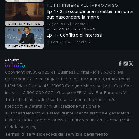
TUTTI INSIEME ALL'IMPROVVISO
Ep. 1 - Si nasconde una malattia ma non si
può nascondere la morte
15 gen 2016 | Canale 5
PUNTATA INTERA
O LA VA O LA SPACCA
Ep. 1 - Conflitto di interessi
08 ott 2004 | Canale 5
PUNTATA INTERA
Copyright ©1999-2026 RTI Business Digital - RTI S.p.A.: p. iva
03976881007 - Sede legale: Largo del Nazareno 8, 00187 Roma.
Uffici: Viale Europa 46, 20093 Cologno Monzese (MI) - Cap. Soc.
int. vers. € 500.000.007 - Gruppo MFE Media For Europe N.V. -
Tutti i diritti riservati. Rispetto ai contenuti trasmessi e/o
riprodotti è vietata ogni utilizzazione funzionale
all'addestramento di sistemi di intelligenza artificiale generativa.
È altresì fatto divieto espresso di utilizzare mezzi automatizzati
di data scraping.
Termini di servizio
Recedi dai servizi a pagamento