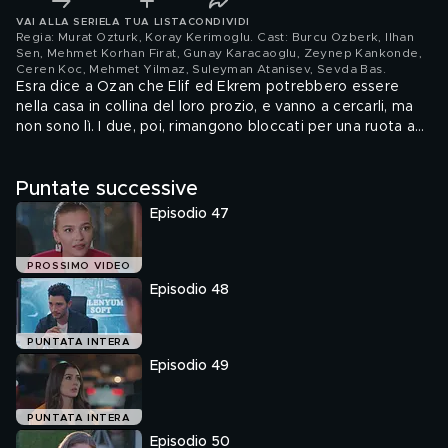
VAI ALLA SERIE
LA TUA LISTA
CONDIVIDI
Regia: Murat Ozturk, Koray Kerimoglu. Cast: Burcu Ozberk, Ilhan
Sen, Mehmet Korhan Firat, Gunay Karacaoglu, Zeynep Kankonde,
Ceren Koc, Mehmet Yilmaz, Suleyman Atanisev, Sevda Bas
.
Esra dice a Ozan che Elif ed Ekrem potrebbero essere
nella casa in collina del loro prozio, e vanno a cercarli, ma
non sono lì. I due, poi, rimangono bloccati per una ruota a
terra e passano la notte fuori. Al mattino, i due litigano, ed
Esra confessa a Ozan che Cagla ha minacciato di
Puntate successive
diffondere delle foto che li ritraggono insieme ad Antalya,
ed è per questo che lei si è allontanata.
Episodio 47
PROSSIMO VIDEO
Episodio 48
PUNTATA INTERA
Episodio 49
PUNTATA INTERA
Episodio 50