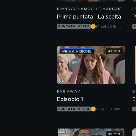
RIMBOCCHIAMOCI LE MANICHE
L
Prima puntata - La scelta
P
14 set 2016 |
PUNTATA INTERA
P
Canale 5
42 MIN
FAR AWAY
D
Episodio 1
E
03 giu | Canale
PUNTATA INTERA
P
5
49 MIN