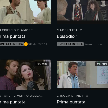
ACRIFICIO D'AMORE
MADE IN ITALY
rima puntata
Episodio 1
08 dic 2017 |
Drammatico
UNTATA INTERA
PUNTATA INTERA
Canale 5
86 MIN
95 MIN
URORE, IL VENTO DELLA
L'ISOLA DI PIETRO
PERANZA
rima puntata
Prima puntata