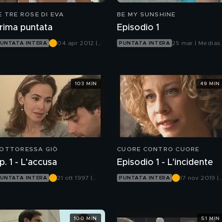
E TRE ROSE DI EVA
BE MY SUNSHINE
rima puntata
Episodio 1
04 apr 2012 |
25 mar | Medias
UNTATA INTERA
PUNTATA INTERA
Canale 5
Infinity
103 MIN
49 MIN
OTTORESSA GIÒ
CUORE CONTRO CUORE
p. 1 - L'accusa
Episodio 1 - L'incidente
21 ott 1997 |
17 nov 2019 |
UNTATA INTERA
PUNTATA INTERA
Canale 5
Rete 4
100 MIN
51 MIN