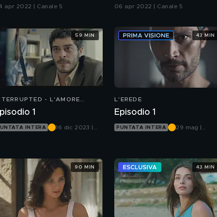
untata del 4 aprile
4 apr 2022 | Canale 5
06 apr 2022 | Canale 5
59 MIN
43 MIN
NTERRUPTED - L'AMORE
L'EREDE
NCOMPIUTO
pisodio 1
Episodio 1
16 dic 2023 |
29 mag |
UNTATA INTERA
PUNTATA INTERA
Mediaset
Canale 5
Infinity
90 MIN
43 MIN