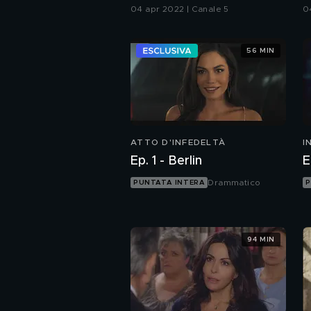
marzo all'1 aprile
p
04 apr 2022 | Canale 5
0
56 MIN
ATTO D'INFEDELTÀ
I
I
Ep. 1 - Berlin
E
Drammatico
PUNTATA INTERA
P
94 MIN