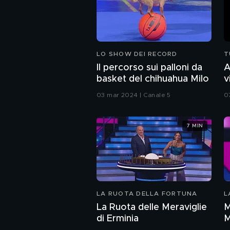
LO SHOW DEI RECORD
T
Il percorso sui palloni da
A
basket del chihuahua Milo
v
F
03 mar 2024 | Canale 5
0
7 MIN
LA RUOTA DELLA FORTUNA
L
La Ruota delle Meraviglie
M
di Erminia
M