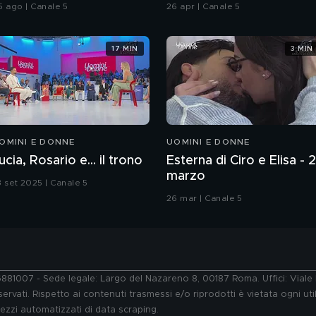
Chiatti"
5 ago | Canale 5
26 apr | Canale 5
17 MIN
3 MIN
OMINI E DONNE
UOMINI E DONNE
ucia, Rosario e... il trono
Esterna di Ciro e Elisa - 
marzo
3 set 2025 | Canale 5
26 mar | Canale 5
76881007 - Sede legale: Largo del Nazareno 8, 00187 Roma. Uffici: Vial
ervati. Rispetto ai contenuti trasmessi e/o riprodotti è vietata ogni uti
 mezzi automatizzati di data scraping.