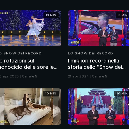
13 MIN
8 MIN
O SHOW DEI RECORD
LO SHOW DEI RECORD
e rotazioni sul
I migliori record nella
onociclo delle sorelle
storia dello "Show dei
iri e Rui Tomizawa
Record"
6 apr 2025 | Canale 5
21 apr 2024 | Canale 5
10 MIN
10 MIN