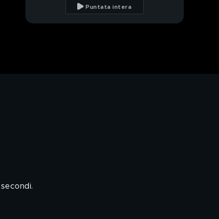
dell'Albero della
Puntata intera
Cuccagna
Il ritorno del triathlon
del boscaiolo
La seconda manche
dell'Albero della
Cuccagna
PROSSIMO VIDEO
Le taglienti carte da
gioco di Zhou
Chaofeng
La doppia ruota della
morte
I salti simultanei della
Troupe ADC
 secondi.
La sfida delle strong
women