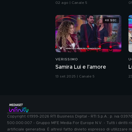
02 ago | Canale 5
0
48 SEC
VERISSIMO
U
Samira Lui e l'amore
L
13 set 2025 | Canale 5
2
Copyright ©1999-2026 RTI Business Digital - RTI S.p.A.: p. iva 039
500.000.007 - Gruppo MFE Media For Europe N.V. - Tutti i diritti ris
artificiale generativa. È altresì fatto divieto espresso di utilizzare