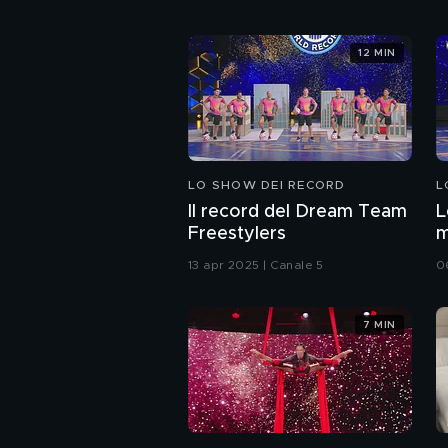
12 MIN
LO SHOW DEI RECORD
L
Il record del Dream Team
L
Freestylers
m
A
13 apr 2025 | Canale 5
0
7 MIN