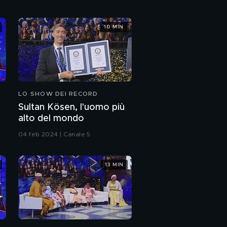
La leggiadria
10 MIN
dell'Artistic Cycling
Team Baar
L'ultima manche
dell'Albero della
Cuccagna
LO SHOW DEI RECORD
Le frecce di Mr & Mrs
G.
Sultan Kösen, l'uomo più
alto del mondo
I ventilatori di Kranthi
04 feb 2024 | Canale 5
Drillman
13 MIN
Il meglio della terza
puntata