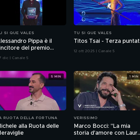
U SI QUE VALES
TU SI QUE VALES
lessandro Pippa è il
Titos Tsai - Terza punta
incitore del premio
12 ott 2025 | Canale 5
reshness
7 dic | Canale 5
5 MIN
1 MIN
A RUOTA DELLA FORTUNA
VERISSIMO
ichele alla Ruota delle
Marco Bocci: "La mia
eraviglie
storia d'amore con Laur