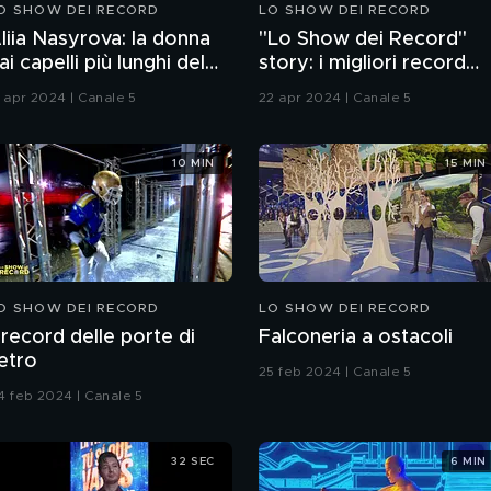
O SHOW DEI RECORD
LO SHOW DEI RECORD
liia Nasyrova: la donna
"Lo Show dei Record"
ai capelli più lunghi del
story: i migliori record
mondo
dalla Cina
1 apr 2024 | Canale 5
22 apr 2024 | Canale 5
10 MIN
15 MIN
O SHOW DEI RECORD
LO SHOW DEI RECORD
l record delle porte di
Falconeria a ostacoli
etro
25 feb 2024 | Canale 5
4 feb 2024 | Canale 5
32 SEC
6 MIN