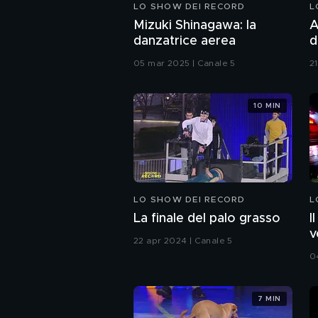
LO SHOW DEI RECORD
L
Mizuki Shinagawa: la
A
danzatrice aerea
d
05 mar 2025 | Canale 5
2
10 MIN
LO SHOW DEI RECORD
L
La finale del palo grasso
I
v
22 apr 2024 | Canale 5
0
7 MIN