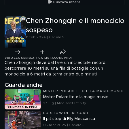
Puntata intera
Chen Zhongqin e il monociclo
sospeso
11 feb 2024 | Canale 5
VAI ALLA SERIE
LA TUA LISTA
CONDIVIDI
Chen Zhongqin deve battare un incredibile record:
percorrere 10 metri su una fila di bottiglie con un
monociclo a 6 metri da terra entro due minuti.
Guarda anche
MISTER POLARETTO E LA MAGIC MUSIC
Mister Polaretto e la magic music
27 lug | Mediaset Infinity
PUNTATA INTERA
LO SHOW DEI RECORD
Il pit stop di Elly Meccanica
05 mar 2025 | Canale 5