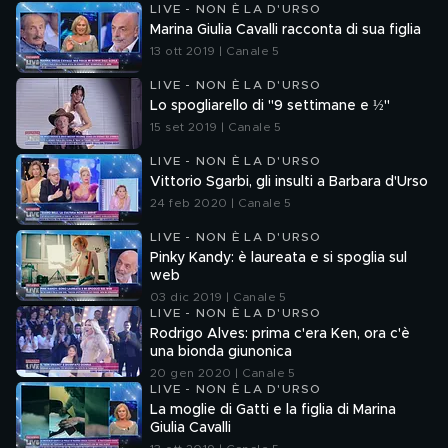
LIVE - NON È LA D'URSO
Marina Giulia Cavalli racconta di sua figlia
13 ott 2019 | Canale 5
LIVE - NON È LA D'URSO
Lo spogliarello di "9 settimane e ½"
15 set 2019 | Canale 5
LIVE - NON È LA D'URSO
Vittorio Sgarbi, gli insulti a Barbara d'Urso
24 feb 2020 | Canale 5
LIVE - NON È LA D'URSO
Pinky Kandy: è laureata e si spoglia sul
web
03 dic 2019 | Canale 5
LIVE - NON È LA D'URSO
Rodrigo Alves: prima c'era Ken, ora c'è
una bionda giunonica
20 gen 2020 | Canale 5
LIVE - NON È LA D'URSO
La moglie di Gatti e la figlia di Marina
Giulia Cavalli