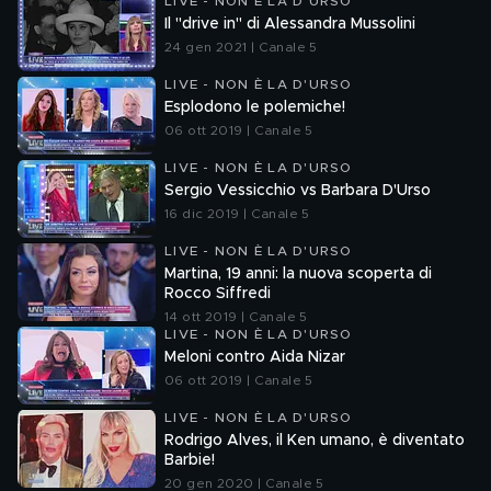
LIVE - NON È LA D'URSO
Il "drive in" di Alessandra Mussolini
24 gen 2021 | Canale 5
LIVE - NON È LA D'URSO
Esplodono le polemiche!
06 ott 2019 | Canale 5
LIVE - NON È LA D'URSO
Sergio Vessicchio vs Barbara D'Urso
16 dic 2019 | Canale 5
LIVE - NON È LA D'URSO
Martina, 19 anni: la nuova scoperta di
Rocco Siffredi
14 ott 2019 | Canale 5
LIVE - NON È LA D'URSO
Meloni contro Aida Nizar
06 ott 2019 | Canale 5
LIVE - NON È LA D'URSO
Rodrigo Alves, il Ken umano, è diventato
Barbie!
20 gen 2020 | Canale 5