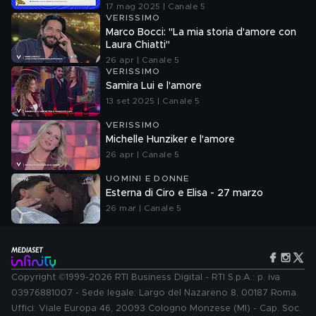
senza la verifica delle fonti
17 mag 2025 | Canale 5
VERISSIMO
Marco Bocci: "La mia storia d'amore con
Laura Chiatti"
26 apr | Canale 5
VERISSIMO
Samira Lui e l'amore
13 set 2025 | Canale 5
VERISSIMO
Michelle Hunziker e l'amore
26 apr | Canale 5
UOMINI E DONNE
Esterna di Ciro e Elisa - 27 marzo
26 mar | Canale 5
Copyright ©1999-2026 RTI Business Digital - RTI S.p.A.: p. iva
03976881007 - Sede legale: Largo del Nazareno 8, 00187 Roma.
Uffici: Viale Europa 46, 20093 Cologno Monzese (MI) - Cap. Soc.