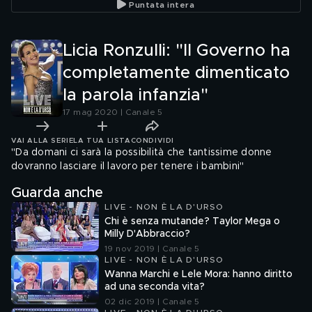
Puntata intera
Licia Ronzulli: "Il Governo ha
completamente dimenticato
la parola infanzia"
17 mag 2020 | Canale 5
VAI ALLA SERIE
LA TUA LISTA
CONDIVIDI
"Da domani ci sarà la possibilità che tantissime donne
dovranno lasciare il lavoro per tenere i bambini"
Guarda anche
LIVE - NON È LA D'URSO
Chi è senza mutande? Taylor Mega o
Milly D'Abbraccio?
19 nov 2019 | Canale 5
LIVE - NON È LA D'URSO
Wanna Marchi e Lele Mora: hanno diritto
ad una seconda vita?
02 dic 2019 | Canale 5