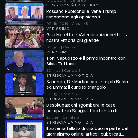
13 ott 2019 | Canale 5
LIVE - NON È LA D'URSO
Rossano Rubicondi e Ivana Trump
rispondono agli opinionisti
02 dic 2019 | Canale 5
VERISSIMO
Gaia Moretto e Valentina Arrighetti: "La
nostra vittoria più grande"
03 gen | Canale 5
VERISSIMO
Toni Capuozzo e il primo incontro con
Silvia Toffanin
30 mag | Canale 5
STRISCIA LA NOTIZIA
Sanremo, De Martino vuole ospiti Belén
ed Emma: il curioso triangolo
10 lug | Canale 5
STRISCIA LA NOTIZIA
Desokupas: chi sgombera le case
occupate in Spagna. L'inchiesta di
Francesco Mazza
22 gen | Canale 5
STRISCIA LA NOTIZIA
Il sistema fallato di una buona parte del
giornalismo online: articoli pubblicati