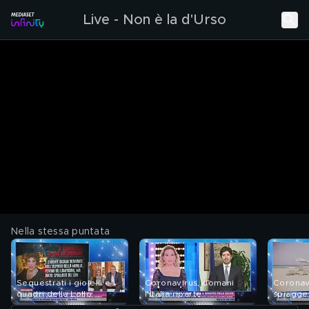
Live - Non è la d'Urso
Nella stessa puntata
Sequestrati i gioielli e i
Coronavirus, domani
Coronav
quadri della Lollo
l'Italia riparte
spiagge