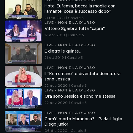
LIVE - NON È LA D'URSO
Hotel Eufemia, becca la moglie con
l'amante: cosa è successo dopo?
21 feb 2021 | Canale 5
LIVE - NON È LA D'URSO
Vittorio Sgarbi a tutta "capra"
17 apr 2019 | Canale 5
LIVE - NON È LA D'URSO
E dietro le quinte...
21 ott 2019 | Canale 5
LIVE - NON È LA D'URSO
Il "Ken umano" è diventato donna: ora
sono Jessica
22 nov 2020 | Canale 5
LIVE - NON È LA D'URSO
Ora sono Jessica e sono me stessa
22 nov 2020 | Canale 5
LIVE - NON È LA D'URSO
Com'è morto Maradona? - Parla il figlio
Diego junior
06 dic 2020 | Canale 5