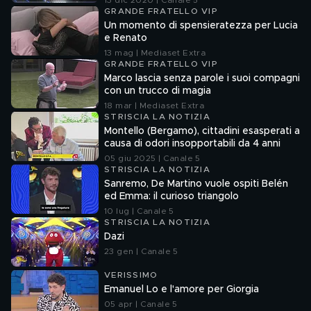
13 dic 2020 | Canale 5
GRANDE FRATELLO VIP
Un momento di spensieratezza per Lucia
e Renato
13 mag | Mediaset Extra
GRANDE FRATELLO VIP
Marco lascia senza parole i suoi compagni
con un trucco di magia
18 mar | Mediaset Extra
STRISCIA LA NOTIZIA
Montello (Bergamo), cittadini esasperati a
causa di odori insopportabili da 4 anni
05 giu 2025 | Canale 5
STRISCIA LA NOTIZIA
Sanremo, De Martino vuole ospiti Belén
ed Emma: il curioso triangolo
10 lug | Canale 5
STRISCIA LA NOTIZIA
Dazi
23 gen | Canale 5
VERISSIMO
Emanuel Lo e l'amore per Giorgia
05 apr | Canale 5