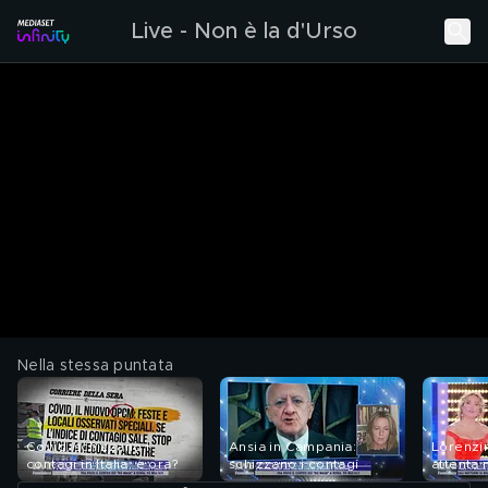
Live - Non è la d'Urso
Nella stessa puntata
Covid, schizzano i
Ansia in Campania:
Lorenzin
contagi in Italia: e ora?
schizzano i contagi
attenta 
coronav