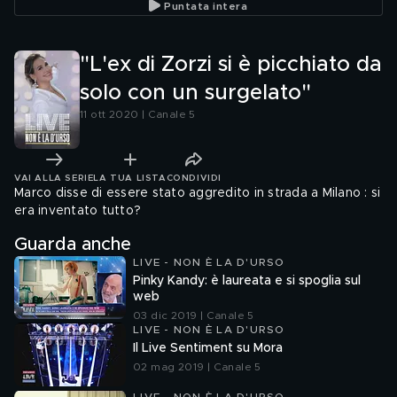
Puntata intera
"L'ex di Zorzi si è picchiato da
solo con un surgelato"
11 ott 2020 | Canale 5
VAI ALLA SERIE
LA TUA LISTA
CONDIVIDI
Marco disse di essere stato aggredito in strada a Milano : si
era inventato tutto?
Guarda anche
LIVE - NON È LA D'URSO
Pinky Kandy: è laureata e si spoglia sul
web
03 dic 2019 | Canale 5
LIVE - NON È LA D'URSO
Il Live Sentiment su Mora
02 mag 2019 | Canale 5