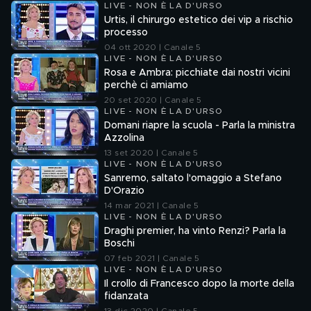
LIVE - NON È LA D'URSO
Urtis, il chirurgo estetico dei vip a rischio
processo
04 ott 2020 | Canale 5
LIVE - NON È LA D'URSO
Rosa e Ambra: picchiate dai nostri vicini
perchè ci amiamo
20 set 2020 | Canale 5
LIVE - NON È LA D'URSO
Domani riapre la scuola - Parla la ministra
Azzolina
13 set 2020 | Canale 5
LIVE - NON È LA D'URSO
Sanremo, saltato l'omaggio a Stefano
D'Orazio
14 mar 2021 | Canale 5
LIVE - NON È LA D'URSO
Draghi premier, ha vinto Renzi? Parla la
Boschi
07 feb 2021 | Canale 5
LIVE - NON È LA D'URSO
Il crollo di Francesco dopo la morte della
fidanzata