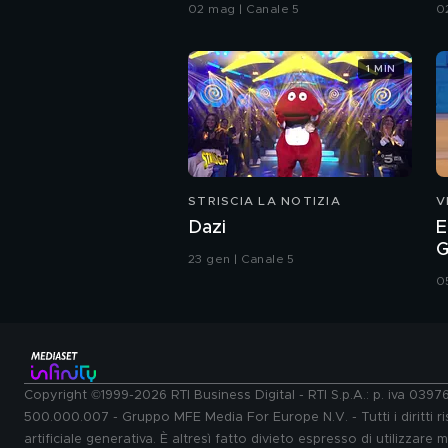
maltrattate da mio padre"
02 mag | Canale 5
0
1 MIN
STRISCIA LA NOTIZIA
V
Dazi
E
G
23 gen | Canale 5
0
Copyright ©1999-2026 RTI Business Digital - RTI S.p.A.: p. iva 039
500.000.007 - Gruppo MFE Media For Europe N.V. - Tutti i diritti ris
artificiale generativa. È altresì fatto divieto espresso di utilizzare