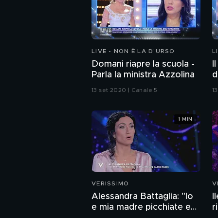
LIVE - NON È LA D'URSO
L
Domani riapre la scuola -
I
Parla la ministra Azzolina
d
f
13 set 2020 | Canale 5
1
1 MIN
VERISSIMO
V
Alessandra Battaglia: "Io
I
e mia madre picchiate e
r