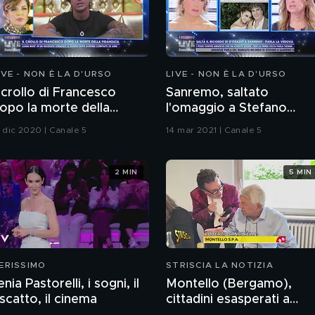
IVE - NON È LA D'URSO
LIVE - NON È LA D'URSO
l crollo di Francesco
Sanremo, saltato
opo la morte della
l'omaggio a Stefano
idanzata
D'Orazio
3 dic 2020 | Canale 5
14 mar 2021 | Canale 5
2 MIN
5 MIN
ERISSIMO
STRISCIA LA NOTIZIA
lenia Pastorelli, i sogni, il
Montello (Bergamo),
iscatto, il cinema
cittadini esasperati a