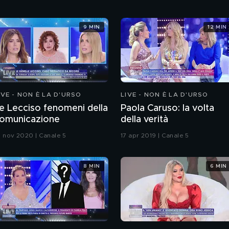
9 MIN
12 MIN
IVE - NON È LA D'URSO
LIVE - NON È LA D'URSO
e Lecciso fenomeni della
Paola Caruso: la volta
omunicazione
della verità
1 nov 2020 | Canale 5
17 apr 2019 | Canale 5
8 MIN
6 MIN