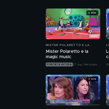
6 MIN
MISTER POLARETTO E LA
L
MAGIC MUSIC
Mister Polaretto e la
L
magic music
c
27 lug | Mediaset
0
PUNTATA INTERA
Infinity
7 MIN