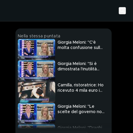
Nella stessa puntata
Giorgia Meloni: "C'è
molta confusione sulla
campagna vaccinale"
Giorgia Meloni: "Si è
dimostrata l'inutilità
dell'Europa"
Camilla, ristoratrice: Ho
ricevuto 4 mila euro in
un anno
Giorgia Meloni: "Le
scelte del governo non
hanno funzionato"
Giorgia Meloni: "Draghi