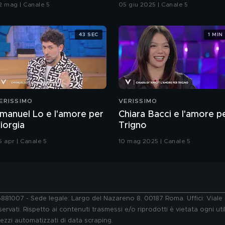
causa di odori
2 mag | Canale 5
05 giu 2025 | Canale 5
insopportabili da 4 anni
43 SEC
1 MIN
ERISSIMO
VERISSIMO
manuel Lo e l'amore per
Chiara Bacci e l'amore p
iorgia
Trigno
5 apr | Canale 5
10 mag 2025 | Canale 5
76881007 - Sede legale: Largo del Nazareno 8, 00187 Roma. Uffici: Vial
ervati. Rispetto ai contenuti trasmessi e/o riprodotti è vietata ogni uti
 mezzi automatizzati di data scraping.