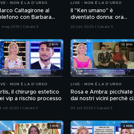
IVE - NON È LA D'URSO
LIVE - NON È LA D'URSO
arco Caltagirone al
Il "Ken umano" è
elefono con Barbara
diventato donna: ora
'Urso
sono Jessica
1 mag 2019 | Canale 5
22 nov 2020 | Canale 5
2 MIN
15 MIN
IVE - NON È LA D'URSO
LIVE - NON È LA D'URSO
rtis, il chirurgo estetico
Rosa e Ambra: picchiate
ei vip a rischio processo
dai nostri vicini perchè ci
amiamo
4 ott 2020 | Canale 5
20 set 2020 | Canale 5
1 MIN
2 MIN