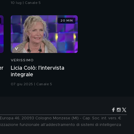
Emma: il curioso triangolo
10 lug | Canale 5
difficile alla nascita di
Sofia
20 MIN
Dayane Mello: "Sono
fiera di mia figlia Sofia"
Dayane Mello: "La mia
amicizia con Leonardo
Di Caprio"
VERISSIMO
Pierpaolo: Contro la
er
Licia Colò: l'intervista
mia famiglia per amore
integrale
di Giulia
07 giu 2025 | Canale 5
Pierpaolo Pretelli:
"Sono molto
innamorato di Giulia"
Pierpaolo e Giulia
Salemi, due famiglie
"ingombranti"
e Europa 46, 20093 Cologno Monzese (MI) - Cap. Soc. int. vers. €
lizzazione funzionale all'addestramento di sistemi di intelligenza
Il chiarimento tra i