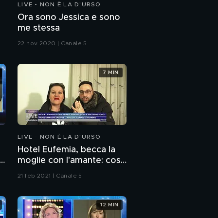
LIVE - NON È LA D'URSO
Corona in carcere -
Ora sono Jessica e sono
Celentano scende in
me stessa
campo
22 nov 2020 | Canale 5
Dayane, dallo scandalo
sexy alle liti del GFVip
7 MIN
La fidanzata di Oppini:
ero gelosa di Dayane
La frase di Oppini su
Dayane fa infuriare i
LIVE - NON È LA D'URSO
fan
Hotel Eufemia, becca la
Dayane Mello:
moglie con l'amante: cosa
"Francesco Oppini è
è successo dopo?
stato molto
21 feb 2021 | Canale 5
importante nella casa"
Dayane Mello sulla
frase di Franco Oppini:
12 MIN
"Mi provoca tristezza"