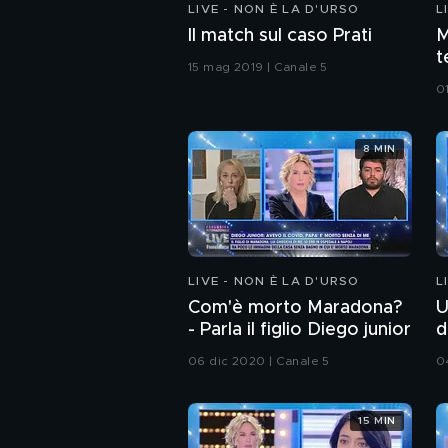
LIVE - NON È LA D'URSO
L
Il match sul caso Prati
M
t
15 mag 2019 | Canale 5
d
0
8 MIN
LIVE - NON È LA D'URSO
L
Com'è morto Maradona?
U
- Parla il figlio Diego junior
d
06 dic 2020 | Canale 5
0
15 MIN