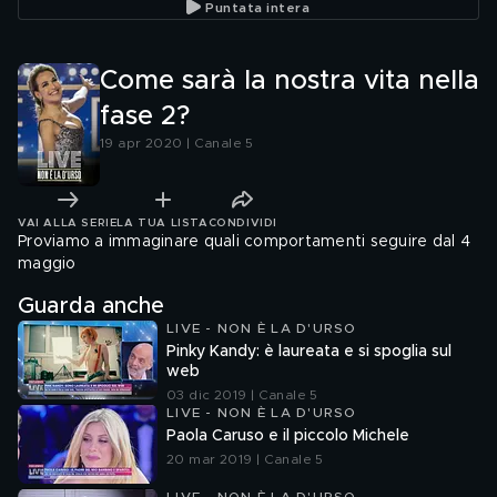
Puntata intera
Come sarà la nostra vita nella
fase 2?
19 apr 2020 | Canale 5
VAI ALLA SERIE
LA TUA LISTA
CONDIVIDI
Proviamo a immaginare quali comportamenti seguire dal 4
maggio
Guarda anche
LIVE - NON È LA D'URSO
Pinky Kandy: è laureata e si spoglia sul
web
03 dic 2019 | Canale 5
LIVE - NON È LA D'URSO
Paola Caruso e il piccolo Michele
20 mar 2019 | Canale 5