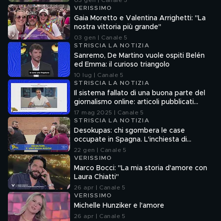
03 gen | Canale 5
VERISSIMO
Gaia Moretto e Valentina Arrighetti: "La
nostra vittoria più grande"
03 gen | Canale 5
STRISCIA LA NOTIZIA
Sanremo, De Martino vuole ospiti Belén
ed Emma: il curioso triangolo
10 lug | Canale 5
STRISCIA LA NOTIZIA
Il sistema fallato di una buona parte del
giornalismo online: articoli pubblicati
senza la verifica delle fonti
17 mag 2025 | Canale 5
STRISCIA LA NOTIZIA
Desokupas: chi sgombera le case
occupate in Spagna. L'inchiesta di
Francesco Mazza
22 gen | Canale 5
VERISSIMO
Marco Bocci: "La mia storia d'amore con
Laura Chiatti"
26 apr | Canale 5
VERISSIMO
Michelle Hunziker e l'amore
26 apr | Canale 5