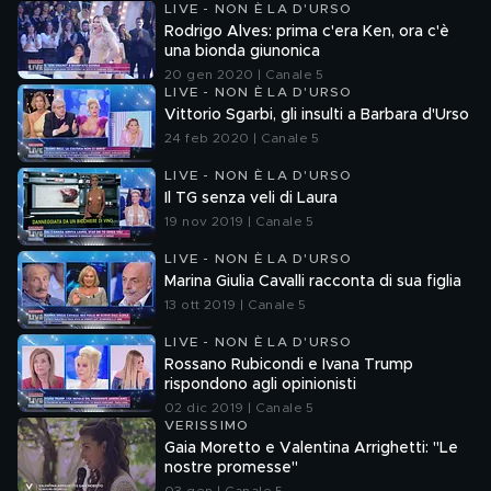
LIVE - NON È LA D'URSO
Rodrigo Alves: prima c'era Ken, ora c'è
una bionda giunonica
20 gen 2020 | Canale 5
LIVE - NON È LA D'URSO
Vittorio Sgarbi, gli insulti a Barbara d'Urso
24 feb 2020 | Canale 5
LIVE - NON È LA D'URSO
Il TG senza veli di Laura
19 nov 2019 | Canale 5
LIVE - NON È LA D'URSO
Marina Giulia Cavalli racconta di sua figlia
13 ott 2019 | Canale 5
LIVE - NON È LA D'URSO
Rossano Rubicondi e Ivana Trump
rispondono agli opinionisti
02 dic 2019 | Canale 5
VERISSIMO
Gaia Moretto e Valentina Arrighetti: "Le
nostre promesse"