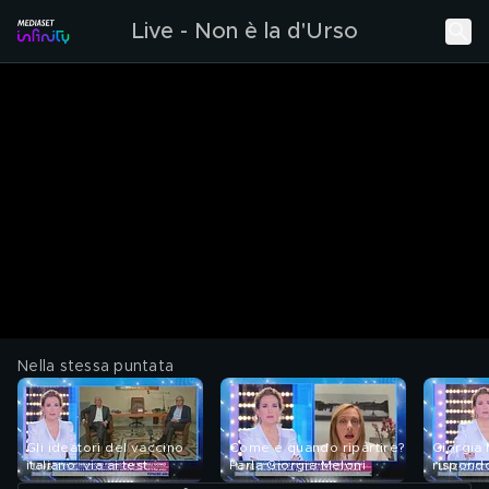
Live - Non è la d'Urso
Nella stessa puntata
Gli ideatori del vaccino
Come e quando ripartire?
Giorgia 
italiano: via ai test
Parla Giorgia Meloni
rispondo
sull'uomo
Conte"