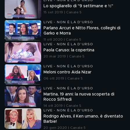
LIVE - NON È LA D'URSO
Lo spogliarello di "9 settimane e ½"
15 set 2019 | Canale 5
LIVE - NON È LA D'URSO
Parlano Arcuri e NItto Flores, colleghi di
Garko e Morra
11 ott 2020 | Canale 5
LIVE - NON È LA D'URSO
Paola Caruso: la copertina
20 mar 2019 | Canale 5
LIVE - NON È LA D'URSO
Meloni contro Aida Nizar
06 ott 2019 | Canale 5
LIVE - NON È LA D'URSO
Martina, 19 anni: la nuova scoperta di
Rocco Siffredi
14 ott 2019 | Canale 5
LIVE - NON È LA D'URSO
Rodrigo Alves, il Ken umano, è diventato
Barbie!
20 gen 2020 | Canale 5