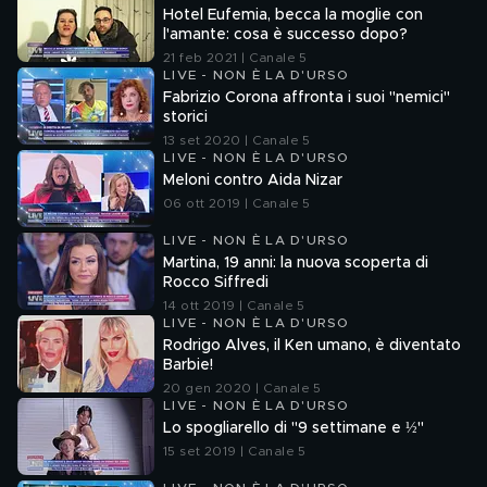
Hotel Eufemia, becca la moglie con
l'amante: cosa è successo dopo?
21 feb 2021 | Canale 5
LIVE - NON È LA D'URSO
Fabrizio Corona affronta i suoi "nemici"
storici
13 set 2020 | Canale 5
LIVE - NON È LA D'URSO
Meloni contro Aida Nizar
06 ott 2019 | Canale 5
LIVE - NON È LA D'URSO
Martina, 19 anni: la nuova scoperta di
Rocco Siffredi
14 ott 2019 | Canale 5
LIVE - NON È LA D'URSO
Rodrigo Alves, il Ken umano, è diventato
Barbie!
20 gen 2020 | Canale 5
LIVE - NON È LA D'URSO
Lo spogliarello di "9 settimane e ½"
15 set 2019 | Canale 5