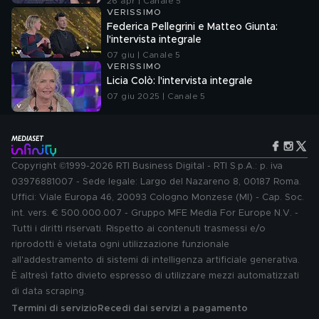
26 apr | Canale 5
VERISSIMO
Federica Pellegrini e Matteo Giunta:
l'intervista integrale
07 giu | Canale 5
VERISSIMO
Licia Colò: l'intervista integrale
07 giu 2025 | Canale 5
Copyright ©1999-2026 RTI Business Digital - RTI S.p.A.: p. iva
03976881007 - Sede legale: Largo del Nazareno 8, 00187 Roma.
Uffici: Viale Europa 46, 20093 Cologno Monzese (MI) - Cap. Soc.
int. vers. € 500.000.007 - Gruppo MFE Media For Europe N.V. -
Tutti i diritti riservati. Rispetto ai contenuti trasmessi e/o
riprodotti è vietata ogni utilizzazione funzionale
all'addestramento di sistemi di intelligenza artificiale generativa.
È altresì fatto divieto espresso di utilizzare mezzi automatizzati
di data scraping.
Termini di servizio
Recedi dai servizi a pagamento