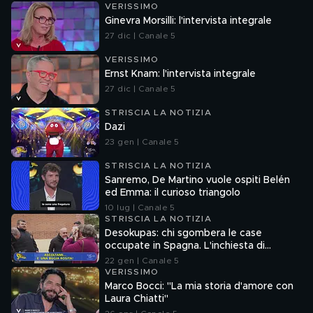
VERISSIMO
Ginevra Morsilli: l'intervista integrale
27 dic | Canale 5
VERISSIMO
Ernst Knam: l'intervista integrale
27 dic | Canale 5
STRISCIA LA NOTIZIA
Dazi
23 gen | Canale 5
STRISCIA LA NOTIZIA
Sanremo, De Martino vuole ospiti Belén
ed Emma: il curioso triangolo
10 lug | Canale 5
STRISCIA LA NOTIZIA
Desokupas: chi sgombera le case
occupate in Spagna. L'inchiesta di
Francesco Mazza
22 gen | Canale 5
VERISSIMO
Marco Bocci: "La mia storia d'amore con
Laura Chiatti"