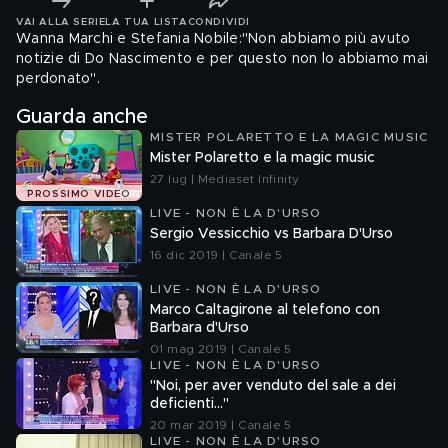
VAI ALLA SERIE
LA TUA LISTA
CONDIVIDI
Wanna Marchi e Stefania Nobile:"Non abbiamo più avuto
notizie di Do Nascimento e per questo non lo abbiamo mai
perdonato".
Guarda anche
MISTER POLARETTO E LA MAGIC MUSIC
Mister Polaretto e la magic music
27 lug | Mediaset Infinity
PROSSIMO VIDEO
LIVE - NON È LA D'URSO
Sergio Vessicchio vs Barbara D'Urso
16 dic 2019 | Canale 5
LIVE - NON È LA D'URSO
Marco Caltagirone al telefono con
Barbara d'Urso
01 mag 2019 | Canale 5
LIVE - NON È LA D'URSO
"Noi, per aver venduto del sale a dei
deficienti..."
20 mar 2019 | Canale 5
LIVE - NON È LA D'URSO