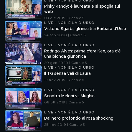
LIVE - NON È LA D'URSO
Pinky Kandy: è laureata e si spoglia sul
web
03 dic 2019 | Canale 5
LIVE - NON È LA D'URSO
Vittorio Sgarbi, gli insulti a Barbara d'Urso
24 feb 2020 | Canale 5
LIVE - NON È LA D'URSO
Rodrigo Alves: prima c'era Ken, ora c'è
una bionda giunonica
20 gen 2020 | Canale 5
LIVE - NON È LA D'URSO
Il TG senza veli di Laura
19 nov 2019 | Canale 5
LIVE - NON È LA D'URSO
Scontro Meloni vs Mughini
06 ott 2019 | Canale 5
LIVE - NON È LA D'URSO
Dal nero profondo al rosa shocking
25 nov 2019 | Canale 5