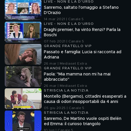
LIVE - NON È LA D'URSO
Sanremo, saltato l'omaggio a Stefano
D'Orazio
14 mar 2021 | Canale 5
LIVE - NON È LA D'URSO
Draghi premier, ha vinto Renzi? Parla la
Boschi
07 feb 2021 | Canale 5
GRANDE FRATELLO VIP
Passato e famiglia: Lucia si racconta ad
Adriana
26 mar | Mediaset Extra
GRANDE FRATELLO VIP
Paola: "Mia mamma non mi ha mai
abbracciato"
26 mar | Mediaset Extra
STRISCIA LA NOTIZIA
Montello (Bergamo), cittadini esasperati a
causa di odori insopportabili da 4 anni
05 giu 2025 | Canale 5
STRISCIA LA NOTIZIA
Sanremo, De Martino vuole ospiti Belén
ed Emma: il curioso triangolo
10 lug | Canale 5