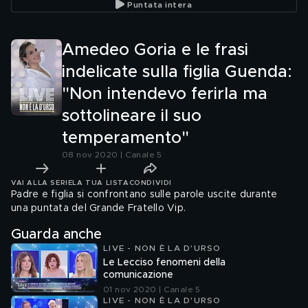
Puntata intera
mascherine
con toni
fatto rif
Amedeo Goria e le frasi
indelicate sulla figlia Guenda:
"Non intendevo ferirla ma
sottolineare il suo
temperamento"
08 nov 2020 | Canale 5
VAI ALLA SERIE
LA TUA LISTA
CONDIVIDI
Padre e figlia si confrontano sulle parole uscite durante
una puntata del Grande Fratello Vip.
Guarda anche
LIVE - NON È LA D'URSO
Le Lecciso fenomeni della
comunicazione
01 nov 2020 | Canale 5
LIVE - NON È LA D'URSO