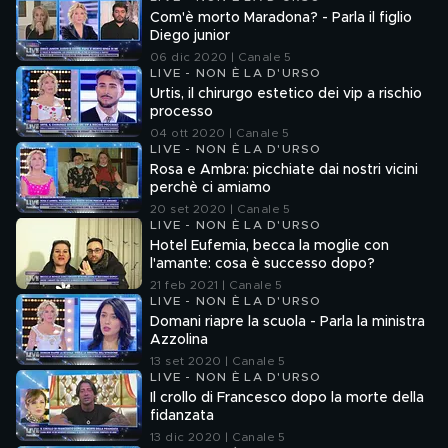
Com'è morto Maradona? - Parla il figlio
Diego junior
06 dic 2020 | Canale 5
LIVE - NON È LA D'URSO
Urtis, il chirurgo estetico dei vip a rischio
processo
04 ott 2020 | Canale 5
LIVE - NON È LA D'URSO
Rosa e Ambra: picchiate dai nostri vicini
perchè ci amiamo
20 set 2020 | Canale 5
LIVE - NON È LA D'URSO
Hotel Eufemia, becca la moglie con
l'amante: cosa è successo dopo?
21 feb 2021 | Canale 5
LIVE - NON È LA D'URSO
Domani riapre la scuola - Parla la ministra
Azzolina
13 set 2020 | Canale 5
LIVE - NON È LA D'URSO
Il crollo di Francesco dopo la morte della
fidanzata
13 dic 2020 | Canale 5