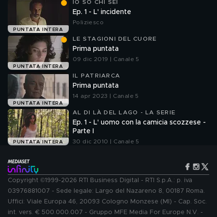
IO SO CHI SEI
Ep. 1 - L' incidente
Poliziesco
PUNTATA INTERA
LE STAGIONI DEL CUORE
Prima puntata
09 dic 2019 | Canale 5
PUNTATA INTERA
IL PATRIARCA
Prima puntata
14 apr 2023 | Canale 5
PUNTATA INTERA
AL DI LÀ DEL LAGO - LA SERIE
Ep. 1 - L' uomo con la camicia scozzese -
Parte I
30 dic 2010 | Canale 5
PUNTATA INTERA
Copyright ©1999-2026 RTI Business Digital - RTI S.p.A.: p. iva
03976881007 - Sede legale: Largo del Nazareno 8, 00187 Roma.
Uffici: Viale Europa 46, 20093 Cologno Monzese (MI) - Cap. Soc.
int. vers. € 500.000.007 - Gruppo MFE Media For Europe N.V. -