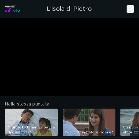
L'isola di Pietro
Nella stessa puntata
"Tobia, tutti hanno paura
Un nuov
di qualcosa"
"Ho cominciato a ridere"
all'oriz