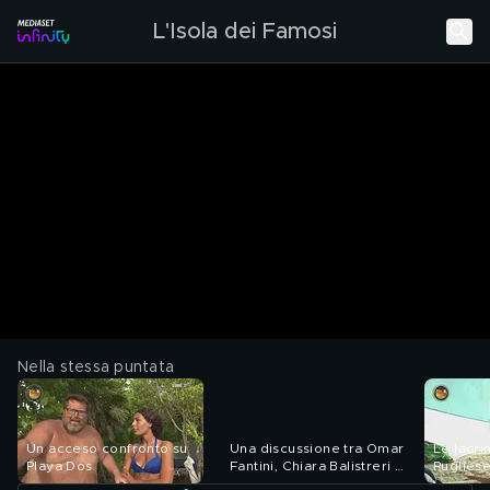
L'Isola dei Famosi
Nella stessa puntata
Un acceso confronto su
Una discussione tra Omar
Le lacr
Playa Dos
Fantini, Chiara Balistreri e
Puglies
Jasmin Salvati