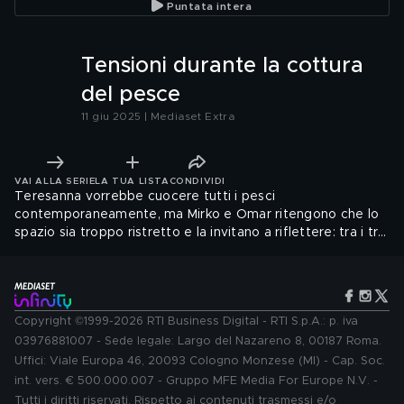
Puntata intera
Tensioni durante la cottura
del pesce
11 giu 2025 | Mediaset Extra
VAI ALLA SERIE
LA TUA LISTA
CONDIVIDI
Teresanna vorrebbe cuocere tutti i pesci
contemporaneamente, ma Mirko e Omar ritengono che lo
spazio sia troppo ristretto e la invitano a riflettere: tra i tre
sorgono piccole tensioni.
Copyright ©1999-2026 RTI Business Digital - RTI S.p.A.: p. iva
03976881007 - Sede legale: Largo del Nazareno 8, 00187 Roma.
Uffici: Viale Europa 46, 20093 Cologno Monzese (MI) - Cap. Soc.
int. vers. € 500.000.007 - Gruppo MFE Media For Europe N.V. -
Tutti i diritti riservati. Rispetto ai contenuti trasmessi e/o