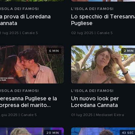
'ISOLA DEI FAMOSI
L'ISOLA DEI FAMOSI
a prova di Loredana
Lo specchio di Teresann
annata
Pugliese
2 lug 2025 | Canale 5
02 lug 2025 | Canale 5
6 MIN
2 MIN
'ISOLA DEI FAMOSI
L'ISOLA DEI FAMOSI
eresanna Pugliese e la
Un nuovo look per
orpresa del marito
Loredana Cannata
iovanni
6 giu 2025 | Canale 5
01 lug 2025 | Mediaset Extra
20 MIN
43 SEC