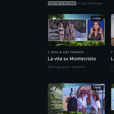
27 lug | Mediaset
PUNTATA INTERA
Infinity
4 MIN
L'ISOLA DEI FAMOSI
L
La vita su Montecristo
L
08 mag 2025 | Canale 5
11
1 MIN