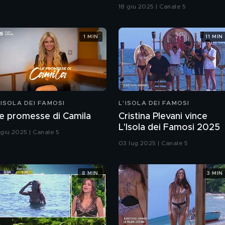
Cristina Plevani e Dino
18 giu 2025 | Canale 5
Giarrusso
1 MIN
11 MIN
'ISOLA DEI FAMOSI
L'ISOLA DEI FAMOSI
e promesse di Camila
Cristina Plevani vince
L'Isola dei Famosi 2025
 giu 2025 | Canale 5
03 lug 2025 | Canale 5
8 MIN
3 MIN