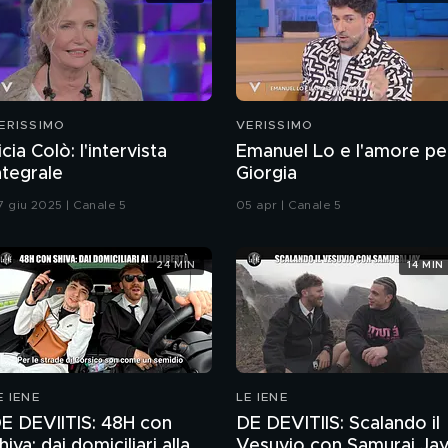
ERISSIMO
VERISSIMO
icia Colò: l'intervista
Emanuel Lo e l'amore pe
ntegrale
Giorgia
7 giu 2025 | Canale 5
05 apr | Canale 5
24 MIN
14 MIN
E IENE
LE IENE
E DEVIITIS: 48H con
DE DEVITIIS: Scalando il
hiva: dai domiciliari alla
Vesuvio con Samurai Ja