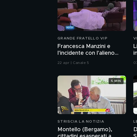
GRANDE FRATELLO VIP
V
Francesca Manzini e
L
l'incidente con l'alieno
i
Freezzolino
22 apr | Canale 5
0
5 MIN
STRISCIA LA NOTIZIA
L
Montello (Bergamo),
D
cittadini esasperati a
S