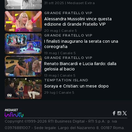
31 ott 2025 | Mediaset Extra
GRANDE FRATELLO VIP
Alessandra Mussolini vince questa
edizione di Grande Fratello VIP
20 mag | Canale 5
GRANDE FRATELLO VIP
I finalisti inaugurano la serata con una
coreografia
19 mag | Canale 5
GRANDE FRATELLO VIP
Renato Biancardi e Lucia Ilardo: dalla
gelosia al bacio
13 mag | Canale 5
TEMPTATION ISLAND
Soraya e Cristian: un mese dopo
29 lug | Canale 5
Copyright ©1999-2026 RTI Business Digital - RTI S.p.A.: p. iva
03976881007 - Sede legale: Largo del Nazareno 8, 00187 Roma.