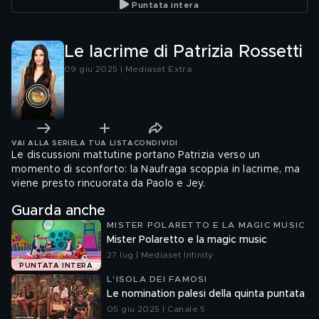
Puntata intera
Le lacrime di Patrizia Rossetti
09 giu 2025 | Mediaset Extra
VAI ALLA SERIE
LA TUA LISTA
CONDIVIDI
Le discussioni mattutine portano Patrizia verso un
momento di sconforto: la Naufraga scoppia in lacrime, ma
viene presto rincuorata da Paolo e Jey.
Guarda anche
MISTER POLARETTO E LA MAGIC MUSIC
Mister Polaretto e la magic music
27 lug | Mediaset Infinity
PUNTATA INTERA
L'ISOLA DEI FAMOSI
Le nomination palesi della quinta puntata
05 giu 2025 | Canale 5