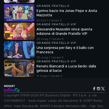
GRANDE FRATELLO
Il primo bacio tra Jonas Pepe e Anita
Mazzotta
10 nov | Canale 5
GRANDE FRATELLO VIP
Alessandra Mussolini vince questa
edizione di Grande Fratello VIP
20 mag | Canale 5
GRANDE FRATELLO VIP
Una sorpresa per Ilary e il ballo con
Francesca
20 mag | Canale 5
GRANDE FRATELLO VIP
Renato Biancardi e Lucia Ilardo: dalla
gelosia al bacio
13 mag | Canale 5
Copyright ©1999-2026 RTI Business Digital - RTI S.p.A.: p. iva
03976881007 - Sede legale: Largo del Nazareno 8, 00187 Roma.
Uffici: Viale Europa 46, 20093 Cologno Monzese (MI) - Cap. Soc.