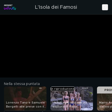
L'Isola dei Famosi
Nella stessa puntata
in riproduzione
PRO
Lorenzo Tano e Samuele
I Naufraghi iniziano ad
Mario Ad
Bergelli alle prese con il
esplorare Playa
Vallesi 
fuoco
Montecristo
Fabiani 