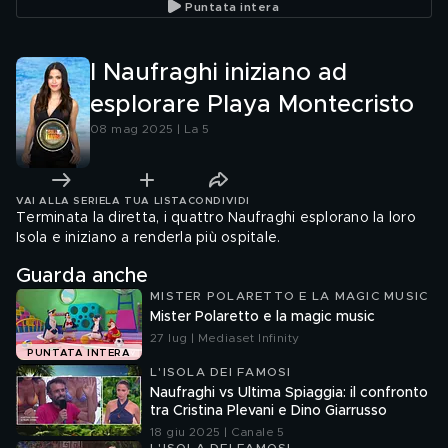
Puntata intera
Mosetti
I Naufraghi iniziano ad
esplorare Playa Montecristo
08 mag 2025 | La 5
VAI ALLA SERIE
LA TUA LISTA
CONDIVIDI
Terminata la diretta, i quattro Naufraghi esplorano la loro
Isola e iniziano a renderla più ospitale.
Guarda anche
MISTER POLARETTO E LA MAGIC MUSIC
Mister Polaretto e la magic music
27 lug | Mediaset Infinity
PUNTATA INTERA
L'ISOLA DEI FAMOSI
Naufraghi vs Ultima Spiaggia: il confronto
tra Cristina Plevani e Dino Giarrusso
18 giu 2025 | Canale 5