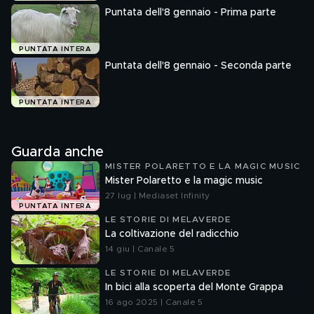
Puntata dell'8 gennaio - Prima parte
PUNTATA INTERA
Puntata dell'8 gennaio - Seconda parte
PUNTATA INTERA
Guarda anche
MISTER POLARETTO E LA MAGIC MUSIC
Mister Polaretto e la magic music
27 lug | Mediaset Infinity
PUNTATA INTERA
LE STORIE DI MELAVERDE
La coltivazione del radicchio
14 giu | Canale 5
LE STORIE DI MELAVERDE
In bici alla scoperta del Monte Grappa
16 ago 2025 | Canale 5