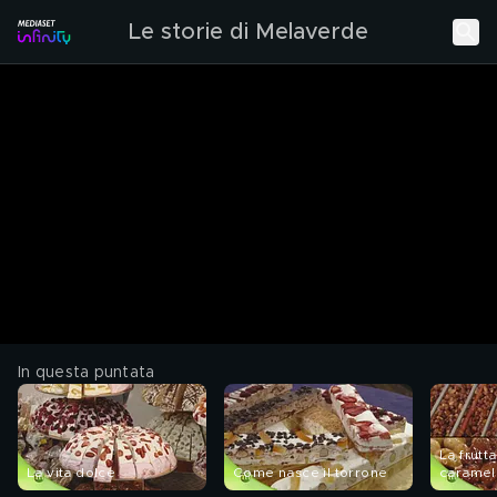
Le storie di Melaverde
In questa puntata
La frutt
La vita dolce
Come nasce il torrone
caramel