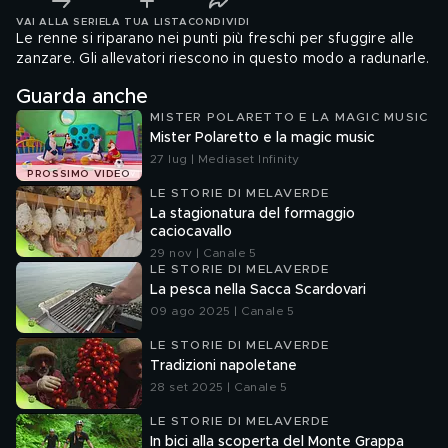
VAI ALLA SERIE
LA TUA LISTA
CONDIVIDI
Le renne si riparano nei punti più freschi per sfuggire alle
zanzare. Gli allevatori riescono in questo modo a radunarle.
Guarda anche
MISTER POLARETTO E LA MAGIC MUSIC
Mister Polaretto e la magic music
27 lug | Mediaset Infinity
PROSSIMO VIDEO
LE STORIE DI MELAVERDE
La stagionatura del formaggio
caciocavallo
29 nov | Canale 5
LE STORIE DI MELAVERDE
La pesca nella Sacca Scardovari
09 ago 2025 | Canale 5
LE STORIE DI MELAVERDE
Tradizioni napoletane
28 set 2025 | Canale 5
LE STORIE DI MELAVERDE
In bici alla scoperta del Monte Grappa