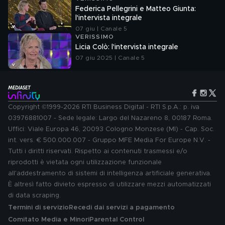
Federica Pellegrini e Matteo Giunta:
l'intervista integrale
07 giu | Canale 5
VERISSIMO
Licia Colò: l'intervista integrale
07 giu 2025 | Canale 5
Copyright ©1999-2026 RTI Business Digital - RTI S.p.A.: p. iva
03976881007 - Sede legale: Largo del Nazareno 8, 00187 Roma.
Uffici: Viale Europa 46, 20093 Cologno Monzese (MI) - Cap. Soc.
int. vers. € 500.000.007 - Gruppo MFE Media For Europe N.V. -
Tutti i diritti riservati. Rispetto ai contenuti trasmessi e/o
riprodotti è vietata ogni utilizzazione funzionale
all'addestramento di sistemi di intelligenza artificiale generativa.
È altresì fatto divieto espresso di utilizzare mezzi automatizzati
di data scraping.
Termini di servizio
Recedi dai servizi a pagamento
Comitato Media e Minori
Parental Control