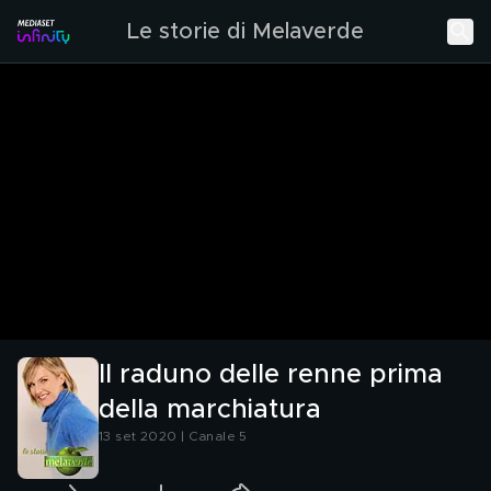
Le storie di Melaverde
Il raduno delle renne prima
della marchiatura
13 set 2020 | Canale 5