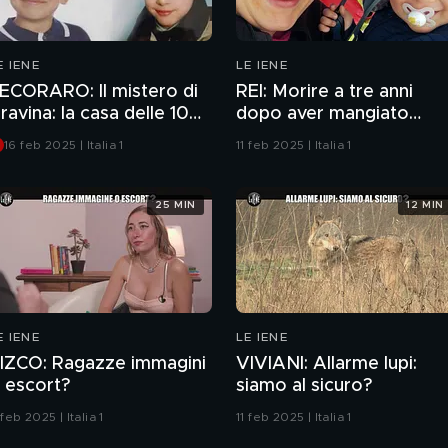
E IENE
LE IENE
ECORARO: Il mistero di
REI: Morire a tre anni
ravina: la casa delle 100
dopo aver mangiato
tanze
formaggio a latte crudo
16 feb 2025 | Italia 1
11 feb 2025 | Italia 1
25 MIN
12 MIN
E IENE
LE IENE
IZCO: Ragazze immagini
VIVIANI: Allarme lupi:
 escort?
siamo al sicuro?
 feb 2025 | Italia 1
11 feb 2025 | Italia 1