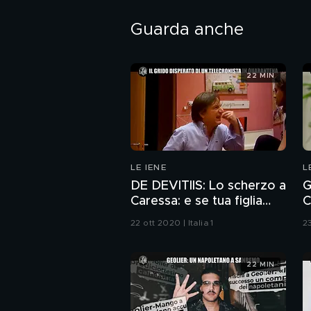
Guarda anche
22 MIN
LE IENE
L
DE DEVITIIS: Lo scherzo a
G
Caressa: e se tua figlia
C
ricatta la prof con un
d
22 ott 2020 | Italia 1
23
video hot?
22 MIN