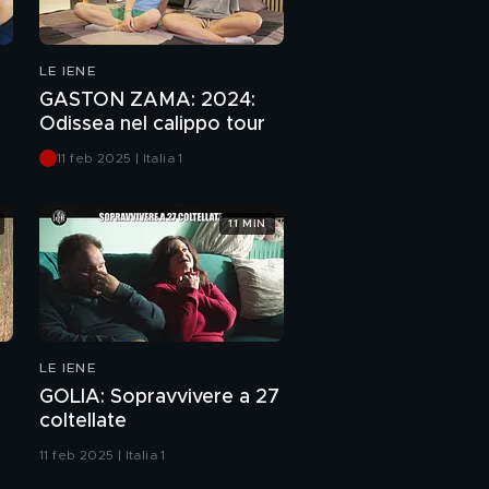
"Questa la so!": Qual è
il seno femminile?
LE IENE
GASTON ZAMA: 2024:
Odissea nel calippo tour
11 feb 2025 | Italia 1
11 MIN
LE IENE
GOLIA: Sopravvivere a 27
coltellate
11 feb 2025 | Italia 1