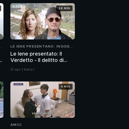
28 MIN
LE IENE PRESENTANO: INSIDE
2026
Le Iene presentato: Il
Verdetto - Il delitto di
Villa Pamphili
21 apr | Italia 1
4 MIN
AMICI