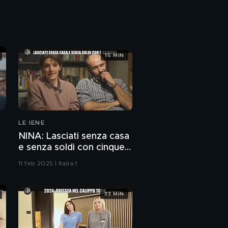
ANDREETTA: Rosa e
Olindo: Non finisce qui
15 MIN
MARTINELLI:
Adolescente abusata
dal branco del paese
REI: Un'altra suora
denuncia abusi del
prete star
LE IENE
DE DEVIITIS: 48H con
NINA: Lasciati senza casa
Shiva: dai domiciliari
e senza soldi con cinque
alla libertà
bambini
11 feb 2025 | Italia 1
CORTI: Scommesse
truffa sulla Serie A di
basket
33 MIN
"Questa la so!": Chi è il
più alto?