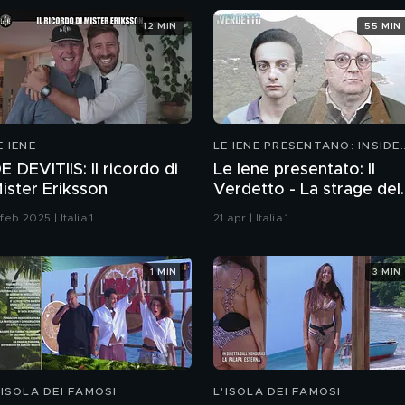
12 MIN
55 MIN
E IENE
LE IENE PRESENTANO: INSIDE
2026
E DEVITIIS: Il ricordo di
Le Iene presentato: Il
ister Eriksson
Verdetto - La strage del
Circeo
 feb 2025 | Italia 1
21 apr | Italia 1
1 MIN
3 MIN
'ISOLA DEI FAMOSI
L'ISOLA DEI FAMOSI