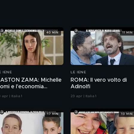
40 MIN
11 MIN
E IENE
LE IENE
ASTON ZAMA: Michelle
ROMA: Il vero volto di
omi e l'economia
Adinolfi
ell'indignazione
 apr | Italia 1
23 apr | Italia 1
17 MIN
10 MIN