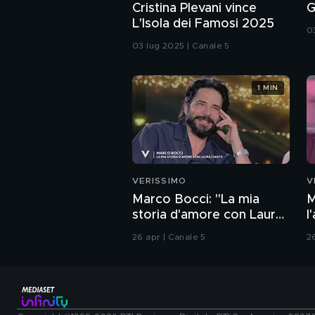
Cristina Plevani vince
G
L'Isola dei Famosi 2025
0
03 lug 2025 | Canale 5
1 MIN
VERISSIMO
V
Marco Bocci: "La mia
M
storia d'amore con Laura
l
Chiatti"
26 apr | Canale 5
2