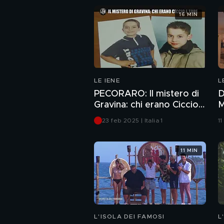
16 MIN
LE IENE
L
PECORARO: Il mistero di
D
Gravina: chi erano Ciccio
M
e Tore
23 feb 2025 | Italia 1
11
11 MIN
L'ISOLA DEI FAMOSI
L