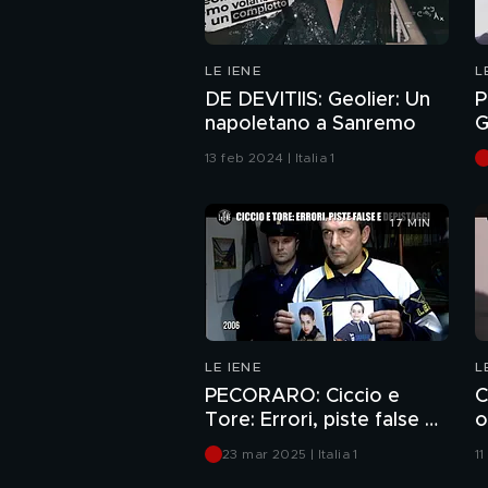
LE IENE
L
DE DEVITIIS: Geolier: Un
P
napoletano a Sanremo
G
s
13 feb 2024 | Italia 1
17 MIN
LE IENE
L
PECORARO: Ciccio e
C
Tore: Errori, piste false e
o
depistaggi
23 mar 2025 | Italia 1
11