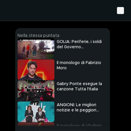
Nella stessa puntata
GOLIA: Periferie, i soldi
del Governo
basteranno?
Il monologo di Fabrizio
Moro
Gabry Ponte esegue la
canzone Tutta l'Italia
ANGIONI: Le migliori
notizie e le peggiori
battute della
settimana con Vladimir
Luxuria
Il monologo di Vladimir