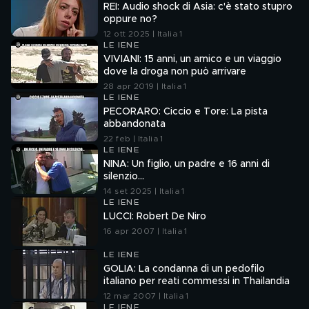
REI: Audio shock di Asia: c'è stato stupro
oppure no?
12 ott 2025 | Italia 1
LE IENE
VIVIANI: 15 anni, un amico e un viaggio
dove la droga non può arrivare
28 apr 2019 | Italia 1
LE IENE
PECORARO: Ciccio e Tore: La pista
abbandonata
22 feb | Italia 1
LE IENE
NINA: Un figlio, un padre e 16 anni di
silenzio...
14 set 2025 | Italia 1
LE IENE
LUCCI: Robert De Niro
16 apr 2007 | Italia 1
LE IENE
GOLIA: La condanna di un pedofilo
italiano per reati commessi in Thailandia
12 mar 2007 | Italia 1
LE IENE