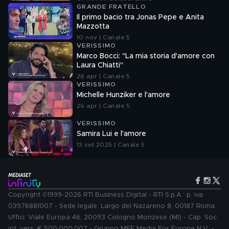
GRANDE FRATELLO
Il primo bacio tra Jonas Pepe e Anita
Mazzotta
10 nov | Canale 5
VERISSIMO
Marco Bocci: "La mia storia d'amore con
Laura Chiatti"
26 apr | Canale 5
VERISSIMO
Michelle Hunziker e l'amore
26 apr | Canale 5
VERISSIMO
Samira Lui e l'amore
13 set 2025 | Canale 5
Copyright ©1999-2026 RTI Business Digital - RTI S.p.A.: p. iva
03976881007 - Sede legale: Largo del Nazareno 8, 00187 Roma.
Uffici: Viale Europa 46, 20093 Cologno Monzese (MI) - Cap. Soc.
int. vers. € 500.000.007 - Gruppo MFE Media For Europe N.V. -