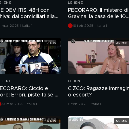
E IENE
LE IENE
E DEVIITIS: 48H con
PECORARO: Il mistero di
hiva: dai domiciliari alla
Gravina: la casa delle 10
ibertà
stanze
 mar 2025 | Italia 1
16 feb 2025 | Italia 1
17 MIN
25 MIN
E IENE
LE IENE
ECORARO: Ciccio e
CIZCO: Ragazze immagin
ore: Errori, piste false e
o escort?
epistaggi
23 mar 2025 | Italia 1
11 feb 2025 | Italia 1
16 MIN
55 MIN