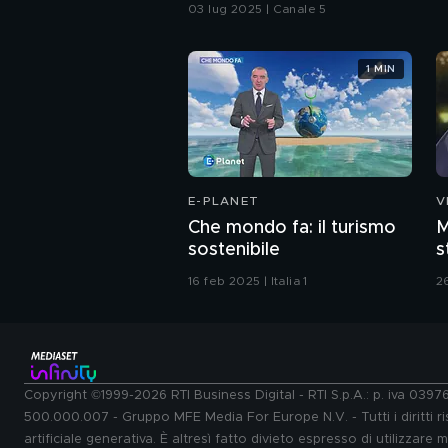
03 lug 2025 | Canale 5
1 MIN
E-PLANET
V
Che mondo fa: il turismo
M
sostenibile
s
C
16 feb 2025 | Italia 1
2
Copyright ©1999-2026 RTI Business Digital - RTI S.p.A.: p. iva 039
500.000.007 - Gruppo MFE Media For Europe N.V. - Tutti i diritti ris
artificiale generativa. È altresì fatto divieto espresso di utilizzare