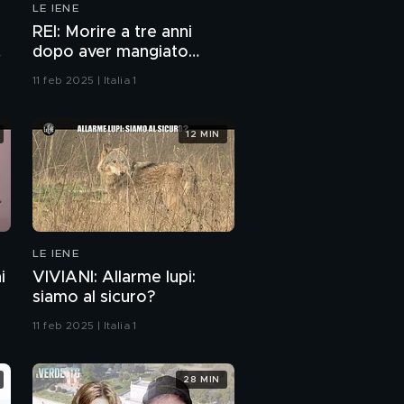
LE IENE
settimana con Gigi e
Ross
CORTI: Milionari su
REI: Morire a tre anni
TikTok ma…
0
dopo aver mangiato
formaggio a latte crudo
11 feb 2025 | Italia 1
CIZCO: Vivere con un
corpo che non puoi
controllare
12 MIN
LE IENE
i
VIVIANI: Allarme lupi:
siamo al sicuro?
11 feb 2025 | Italia 1
28 MIN