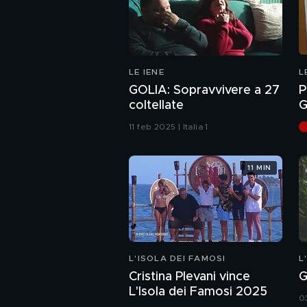
LE IENE
L
GOLIA: Sopravvivere a 27
P
coltellate
G
e
11 feb 2025 | Italia 1
11 MIN
L'ISOLA DEI FAMOSI
L
Cristina Plevani vince
G
L'Isola dei Famosi 2025
0