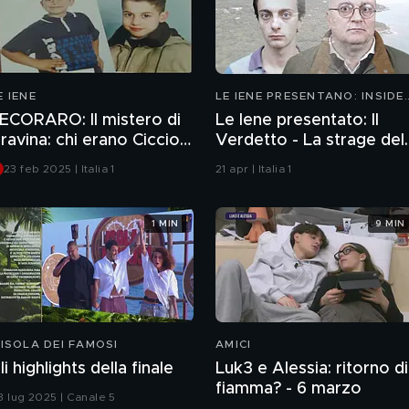
E IENE
LE IENE PRESENTANO: INSIDE
2026
ECORARO: Il mistero di
Le Iene presentato: Il
ravina: chi erano Ciccio
Verdetto - La strage del
 Tore
Circeo
23 feb 2025 | Italia 1
21 apr | Italia 1
1 MIN
9 MIN
'ISOLA DEI FAMOSI
AMICI
li highlights della finale
Luk3 e Alessia: ritorno di
fiamma? - 6 marzo
3 lug 2025 | Canale 5