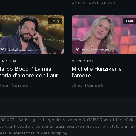
06 mar 2025 | Canale 5
1 MIN
1 MIN
ERISSIMO
VERISSIMO
arco Bocci: "La mia
Michelle Hunziker e
toria d'amore con Laura
l'amore
hiatti"
6 apr | Canale 5
26 apr | Canale 5
76881007 - Sede legale: Largo del Nazareno 8, 00187 Roma. Uffici: Vial
ervati. Rispetto ai contenuti trasmessi e/o riprodotti è vietata ogni uti
 mezzi automatizzati di data scraping.