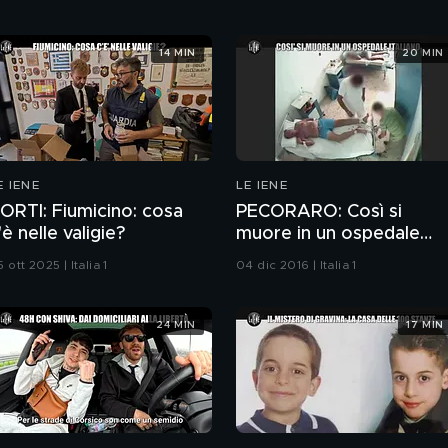
14 MIN
20 MIN
E IENE
LE IENE
ORTI: Fiumicino: cosa
PECORARO: Così si
'è nelle valigie?
muore in un ospedale
italiano
 ott 2025 | Italia 1
04 dic 2016 | Italia 1
24 MIN
17 MIN