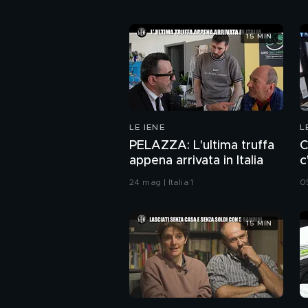
15 MIN
LE IENE
L
PELAZZA: L'ultima truffa
C
appena arrivata in Italia
c
24 mag | Italia 1
05
15 MIN