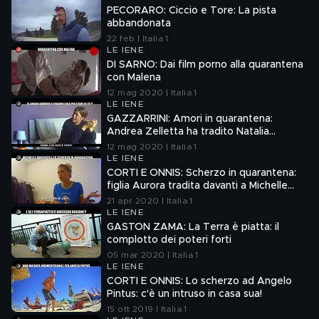
PECORARO: Ciccio e Tore: La pista
abbandonata
22 feb | Italia 1
LE IENE
DI SARNO: Dai film porno alla quarantena
con Malena
12 mag 2020 | Italia 1
LE IENE
GAZZARRINI: Amori in quarantena:
Andrea Zelletta ha tradito Natalia
Paragoni?
12 mag 2020 | Italia 1
LE IENE
CORTI E ONNIS: Scherzo in quarantena:
figlia Aurora tradita davanti a Michelle
Hunziker
21 apr 2020 | Italia 1
LE IENE
GASTON ZAMA: La Terra è piatta: il
complotto dei poteri forti
05 mar 2020 | Italia 1
LE IENE
CORTI E ONNIS: Lo scherzo ad Angelo
Pintus: c'è un intruso in casa sua!
15 ott 2019 | Italia 1