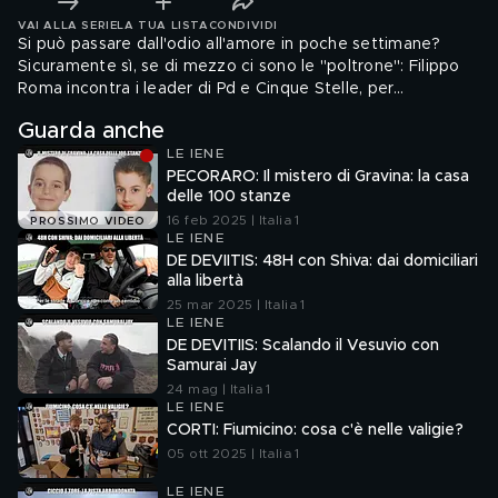
VAI ALLA SERIE
LA TUA LISTA
CONDIVIDI
Si può passare dall'odio all'amore in poche settimane?
Sicuramente sì, se di mezzo ci sono le "poltrone": Filippo
Roma incontra i leader di Pd e Cinque Stelle, per
convincerli a rettificare le dichiarazioni fatte prima di
Guarda anche
andare al governo insieme
LE IENE
PECORARO: Il mistero di Gravina: la casa
delle 100 stanze
16 feb 2025 | Italia 1
PROSSIMO VIDEO
LE IENE
DE DEVIITIS: 48H con Shiva: dai domiciliari
alla libertà
25 mar 2025 | Italia 1
LE IENE
DE DEVITIIS: Scalando il Vesuvio con
Samurai Jay
24 mag | Italia 1
LE IENE
CORTI: Fiumicino: cosa c'è nelle valigie?
05 ott 2025 | Italia 1
LE IENE