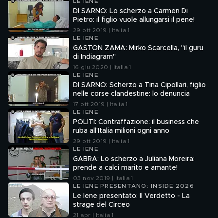
LE IENE
DI SARNO: Lo scherzo a Carmen Di
Pietro: il figlio vuole allungarsi il pene!
29 ott 2019 | Italia 1
LE IENE
GASTON ZAMA: Mirko Scarcella, "il guru
di Indiagram"
16 giu 2020 | Italia 1
LE IENE
DI SARNO: Scherzo a Tina Cipollari, figlio
nelle corse clandestine: lo denuncia
17 ott 2019 | Italia 1
LE IENE
POLITI: Contraffazione: il business che
ruba all'Italia milioni ogni anno
29 ott 2019 | Italia 1
LE IENE
GABRA: Lo scherzo a Juliana Moreira:
prende a calci marito e amante!
03 nov 2019 | Italia 1
LE IENE PRESENTANO: INSIDE 2026
Le Iene presentato: Il Verdetto - La
strage del Circeo
21 apr | Italia 1