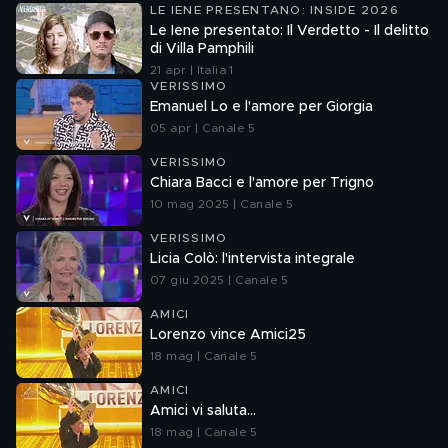
LE IENE PRESENTANO: INSIDE 2026
Le Iene presentato: Il Verdetto - Il delitto
di Villa Pamphili
21 apr | Italia 1
VERISSIMO
Emanuel Lo e l'amore per Giorgia
05 apr | Canale 5
VERISSIMO
Chiara Bacci e l'amore per Trigno
10 mag 2025 | Canale 5
VERISSIMO
Licia Colò: l'intervista integrale
07 giu 2025 | Canale 5
AMICI
Lorenzo vince Amici25
18 mag | Canale 5
AMICI
Amici vi saluta...
18 mag | Canale 5