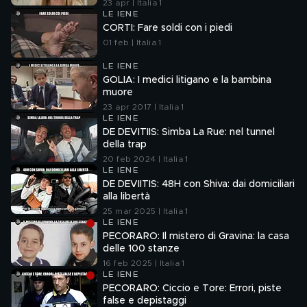
23 apr | Italia 1
LE IENE
CORTI: Fare soldi con i piedi
01 feb | Italia 1
LE IENE
GOLIA: I medici litigano e la bambina
muore
23 apr 2017 | Italia 1
LE IENE
DE DEVITIIS: Simba La Rue: nel tunnel
della trap
20 feb 2024 | Italia 1
LE IENE
DE DEVIITIS: 48H con Shiva: dai domiciliari
alla libertà
25 mar 2025 | Italia 1
LE IENE
PECORARO: Il mistero di Gravina: la casa
delle 100 stanze
16 feb 2025 | Italia 1
LE IENE
PECORARO: Ciccio e Tore: Errori, piste
false e depistaggi