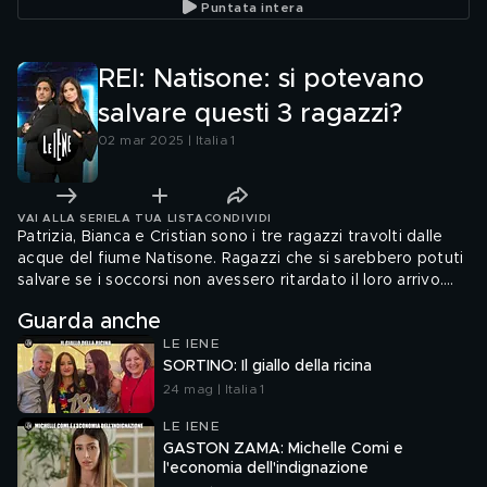
Puntata intera
REI: Natisone: si potevano
salvare questi 3 ragazzi?
02 mar 2025 | Italia 1
VAI ALLA SERIE
LA TUA LISTA
CONDIVIDI
Patrizia, Bianca e Cristian sono i tre ragazzi travolti dalle
acque del fiume Natisone. Ragazzi che si sarebbero potuti
salvare se i soccorsi non avessero ritardato il loro arrivo.
Roberta Rei ci fa ascoltare tutte le telefonate che Patrizia
Guarda anche
ha fatto al 112 e le immagini del cellulare della ragazza che
LE IENE
riprendono gli ultimi istanti di vita
SORTINO: Il giallo della ricina
24 mag | Italia 1
LE IENE
GASTON ZAMA: Michelle Comi e
l'economia dell'indignazione