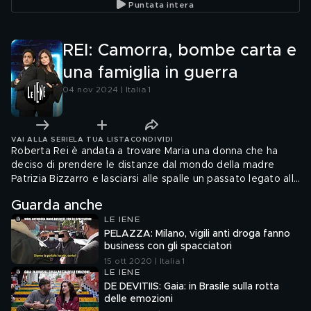
Puntata intera
con Diletta Leotta
REI: Camorra, bombe carta e
una famiglia in guerra
04 nov 2024 | Italia 1
VAI ALLA SERIE
LA TUA LISTA
CONDIVIDI
Roberta Rei è andata a trovare Maria una donna che ha
deciso di prendere le distanze dal mondo della madre
Patrizia Bizzarro e lasciarsi alle spalle un passato legato alla
camorra. L'odio tra madre e figlia avrebbe avuto inizio
Guarda anche
quando Maria lascia l'ex marito, un sodale di un clan oggi in
LE IENE
carcere per associazione a delinquere di stampo
PELAZZA: Milano, vigili anti droga fanno
camorristico, per un nuovo uomo . Ma Maria e il fidanzato
business con gli spacciatori
hanno davvero cambiato vita come hanno dichiarato alla
15 ott 2020 | Italia 1
nostra Iena?
LE IENE
DE DEVITIIS: Gaia: in Brasile sulla rotta
delle emozioni