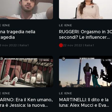
E IENE
LE IENE
na tragedia nella
RUGGERI: Orgasmo in 3
ragedia
secondi? Le influencer
provano il sex toy che lo
 nov 2022 | Italia 1
22 nov 2022 | Italia 1
promette
12 MIN
6 MIN
E IENE
LE IENE
ARNO: Era il Ken umano,
MARTINELLI: Il dito e la
ra è Jessica: la nuova
luna: Alex Mucci e Eva
ita dopo il cambio di
Menta, dopo gli Uffizi