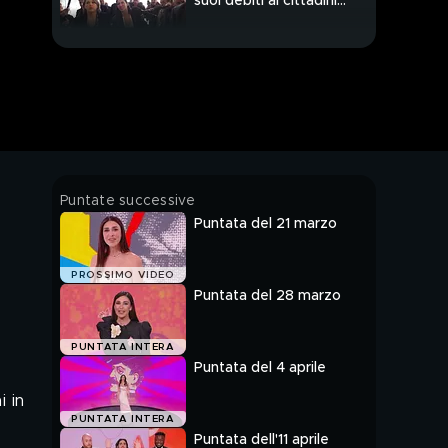
suoi debiti ai cittadini?
Il caso del circolo di
Torpignattara
REI: Aiutateci a salvare
questa ragazza
iraniana
I Cugini di Campagna
alla prova dei Mean
Tweets
AGRESTI: Rapina in
Puntate successive
gioielleria, una mamma
Puntata del 21 marzo
contro 4 rapinatori:
l'audio
VIVIANI: Allarme
PROSSIMO VIDEO
siccità: come
Puntata del 28 marzo
risparmiare acqua
PELAZZA: Ludopatia:
PUNTATA INTERA
Ernesto e le vite
Puntata del 4 aprile
bruciate dal gioco
d'azzardo
i in
Claudio Santamaria alla
PUNTATA INTERA
prova dei Mean
Puntata dell'11 aprile