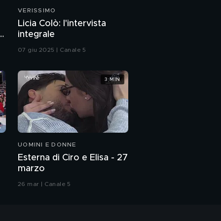
VERISSIMO
Licia Colò: l'intervista
a
integrale
07 giu 2025 | Canale 5
3 MIN
UOMINI E DONNE
Esterna di Ciro e Elisa - 27
marzo
26 mar | Canale 5