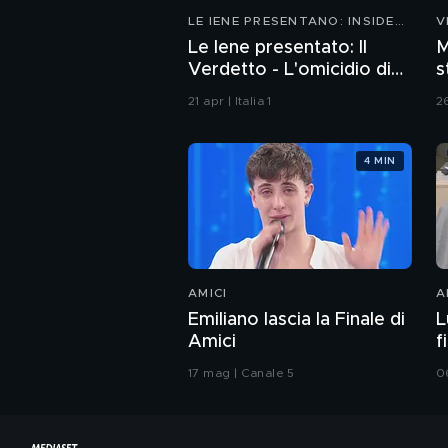
LE IENE PRESENTANO: INSIDE
V
2026
Le Iene presentato: Il
M
Verdetto - L'omicidio di
s
Avetrana
C
21 apr | Italia 1
2
4 MIN
AMICI
A
Emiliano lascia la Finale di
L
Amici
f
17 mag | Canale 5
0