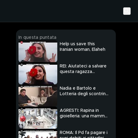
In questa puntata
Help us save this
Iranian woman, Elaheh
REI: Aiutateci a salvare
questa ragazza
iraniana
Nadia e Bartolo e
Lotteria degli scontrini:
buone notizie
AGRESTI: Rapina in
gioielleria: una mamma
contro 4 rapinatori
ROMA: Il Pd fa pagare i