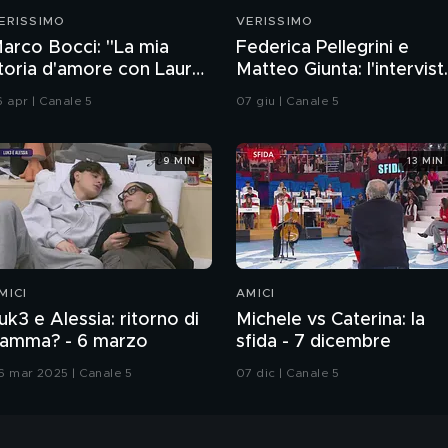
ERISSIMO
VERISSIMO
arco Bocci: "La mia
Federica Pellegrini e
toria d'amore con Laura
Matteo Giunta: l'intervist
hiatti"
integrale
6 apr | Canale 5
07 giu | Canale 5
9 MIN
13 MIN
MICI
AMICI
uk3 e Alessia: ritorno di
Michele vs Caterina: la
iamma? - 6 marzo
sfida - 7 dicembre
6 mar 2025 | Canale 5
07 dic | Canale 5