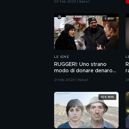
07 feb 2023 | Italia 1
s
9 MIN
LE IENE
L
RUGGERI: Uno strano
R
modo di donare denaro
r
per i sogni degli altri
21 feb 2023 | Italia 1
28
109 MIN