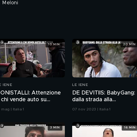
a Meloni
10 MIN
20 MIN
E IENE
LE IENE
ONISTALLI: Attenzione
DE DEVITIIS: BabyGang:
 chi vende auto su
dalla strada alla
ikTok
Lamborghini
 mag | Italia 1
07 nov 2023 | Italia 1
3 MIN
16 MIN