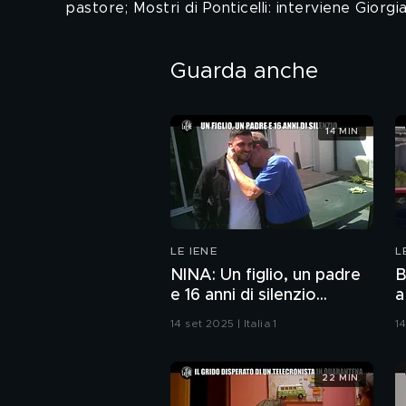
pastore; Mostri di Ponticelli: interviene Giorgi
Guarda anche
14 MIN
LE IENE
L
NINA: Un figlio, un padre
B
e 16 anni di silenzio...
a
T
14 set 2025 | Italia 1
14
22 MIN