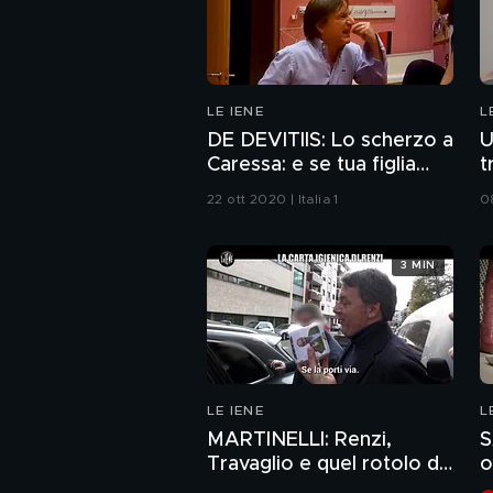
LE IENE
L
DE DEVITIIS: Lo scherzo a
U
Caressa: e se tua figlia
t
ricatta la prof con un
22 ott 2020 | Italia 1
08
video hot?
3 MIN
LE IENE
L
MARTINELLI: Renzi,
S
Travaglio e quel rotolo di
o
carta igienica
v