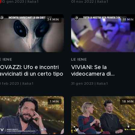
10 gen 2023 | Italia 1
01 nov 2022 | Italia 1
esso
foto sexy per tre
emergenze
34 MIN
11 MIN
E IENE
LE IENE
OVAZZI: Ufo e incontri
VIVIANI: Se la
avvicinati di un certo tipo
videocamera di
sorveglianza ti spia
 feb 2023 | Italia 1
31 gen 2023 | Italia 1
dentro casa
1 MIN
18 MIN