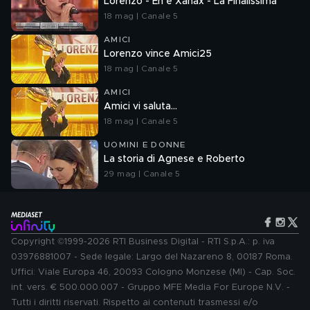
Lorenzo - En e Xanax - La Finalissima
18 mag | Canale 5
AMICI
Lorenzo vince Amici25
18 mag | Canale 5
AMICI
Amici vi saluta...
18 mag | Canale 5
UOMINI E DONNE
La storia di Agnese e Roberto
29 mag | Canale 5
Copyright ©1999-2026 RTI Business Digital - RTI S.p.A.: p. iva
03976881007 - Sede legale: Largo del Nazareno 8, 00187 Roma.
Uffici: Viale Europa 46, 20093 Cologno Monzese (MI) - Cap. Soc.
int. vers. € 500.000.007 - Gruppo MFE Media For Europe N.V. -
Tutti i diritti riservati. Rispetto ai contenuti trasmessi e/o