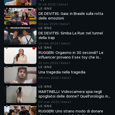
12 ott 2025 | Italia 1
LE IENE
DE DEVITIIS: Gaia: in Brasile sulla rotta
delle emozioni
03 giu 2025 | Italia 1
LE IENE
DE DEVITIIS: Simba La Rue: nel tunnel
della trap
20 feb 2024 | Italia 1
LE IENE
RUGGERI: Orgasmo in 30 secondi? Le
influencer provano il sex toy che lo
promette
22 nov 2022 | Italia 1
LE IENE
Una tragedia nella tragedia
08 nov 2022 | Italia 1
LE IENE
MARTINELLI: Videocamera spia negli
spogliatoi delle donne? Quell'orologio in
palestra
07 mar 2023 | Italia 1
LE IENE
RUGGERI: Uno strano modo di donare