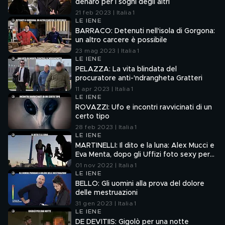
denaro per i sogni degli altri
21 feb 2023 | Italia 1
LE IENE
BARRACO: Detenuti nell'isola di Gorgona:
un altro carcere è possibile
23 mag 2023 | Italia 1
LE IENE
PELAZZA: La vita blindata del
procuratore anti-'ndrangheta Gratteri
11 apr 2023 | Italia 1
LE IENE
ROVAZZI: Ufo e incontri ravvicinati di un
certo tipo
28 feb 2023 | Italia 1
LE IENE
MARTINELLI: Il dito e la luna: Alex Mucci e
Eva Menta, dopo gli Uffizi foto sexy per
tre emergenze
01 nov 2022 | Italia 1
LE IENE
BELLO: Gli uomini alla prova del dolore
delle mestruazioni
31 gen 2023 | Italia 1
LE IENE
DE DEVITIIS: Gigolò per una notte