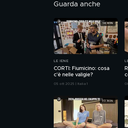
Guarda anche
14 MIN
LE IENE
L
CORTI: Fiumicino: cosa
R
c'è nelle valigie?
c
d
05 ott 2025 | Italia 1
08
33 MIN