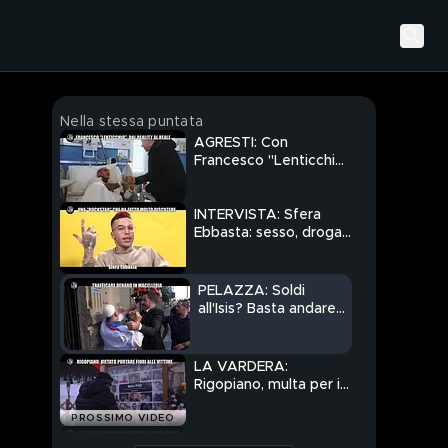
Nella stessa puntata
AGRESTI: Con
Francesco "Lenticchio"
Chiofalo, operato per il
tumore al cervello
INTERVISTA: Sfera
Ebbasta: sesso, droga
e trap
PELAZZA: Soldi
all'Isis? Basta andare
in una macelleria
islamica egiziana
LA VARDERA:
Rigopiano, multa per i
fiori al figlio morto: la
PROSSIMO VIDEO
paghiamo noi?
INNOCENZI: