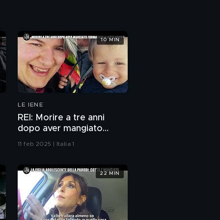
gli "scippa" il cantiere
navale
GAZZARRINI:
Supercoppa Juventus-
10 MIN
Milan, Bernardeschi:
l'incubo dopo la vittoria
LE IENE
REI: Morire a tre anni
dopo aver mangiato
formaggio a latte crudo
11 feb 2025 | Italia 1
22 MIN