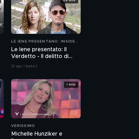
28 MIN
LE IENE PRESENTANO: INSIDE
2026
Le Iene presentato: Il
Verdetto - Il delitto di
Villa Pamphili
21 apr | Italia 1
1 MIN
VERISSIMO
Michelle Hunziker e