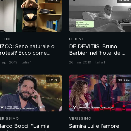
8 MIN
14 MIN
E IENE
LE IENE
IZCO: Seno naturale o
DE DEVITIIS: Bruno
rotesi? Ecco come
Barbieri nell'hotel del
apire se una donna
boss tra orge e cocaina:
 apr 2019 | Italia 1
26 mar 2019 | Italia 1
ente!
lo scherzo
1 MIN
48 SEC
ERISSIMO
VERISSIMO
arco Bocci: "La mia
Samira Lui e l'amore