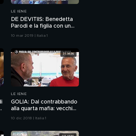
LE IENE
DE DEVITIIS: Benedetta
Parodi e la figlia con un
40enne: lo scherzo
10 mar 2019 | Italia 1
31 MIN
LE IENE
i
GOLIA: Dal contrabbando
o
alla quarta mafia: vecchi
boss e nuovi clan della
10 dic 2018 | Italia 1
Puglia