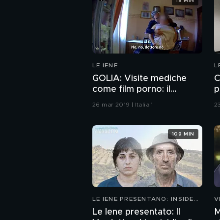
18 MIN
LE IENE
L
GOLIA: Visite mediche
C
come film porno: il
p
dottore non perde il vizio
c
26 mar 2019 | Italia 1
23
m
109 MIN
LE IENE PRESENTANO: INSIDE
V
2026
Le Iene presentato: Il
M