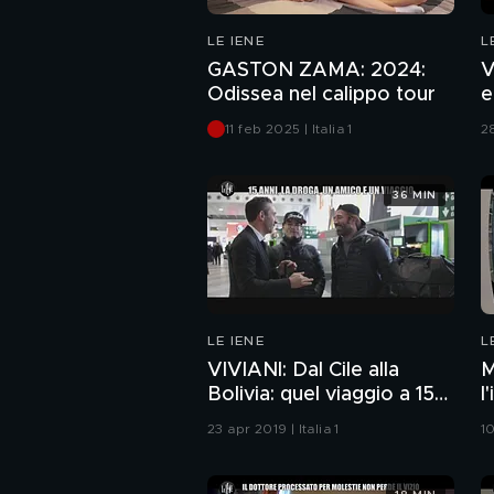
LE IENE
L
GASTON ZAMA: 2024:
V
Odissea nel calippo tour
e
d
11 feb 2025 | Italia 1
28
36 MIN
LE IENE
L
VIVIANI: Dal Cile alla
M
Bolivia: quel viaggio a 15
l
anni per vincere la droga
a
23 apr 2019 | Italia 1
10
c