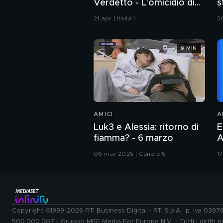
Verdetto - L'omicidio di
s
Avetrana
C
21 apr | Italia 1
2
9 MIN
AMICI
A
Luk3 e Alessia: ritorno di
E
fiamma? - 6 marzo
A
06 mar 2025 | Canale 5
1
Copyright ©1999-2026 RTI Business Digital - RTI S.p.A.: p. iva 039
500.000.007 - Gruppo MFE Media For Europe N.V. - Tutti i diritti ris