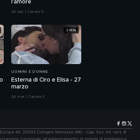
l'amore
26 apr | Canale 5
3 MIN
UOMINI E DONNE
zo
Esterna di Ciro e Elisa - 27
marzo
26 mar | Canale 5
e Europa 46, 20093 Cologno Monzese (MI) - Cap. Soc. int. vers. €
lizzazione funzionale all'addestramento di sistemi di intelligenza