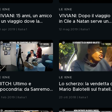
E IENE
LE IENE
IVIANI: 15 anni, un amico
VIVIANI: Dopo il viaggio
 un viaggio dove la
in Cile a Natan serve un
roga non può arrivare
centro per liberarsi dalla
 apr 2019 | Italia 1
12 mag 2019 | Italia 1
droga
17 MIN
19 MIN
E IENE
LE IENE
ITCH: Ultimo e
Lo scherzo: la vendetta d
'ipocondria: da Sanremo
Mario Balotelli sul fratell
ll'ospedale per scherzo
Enock
 feb 2019 | Italia 1
23 ott 2018 | Italia 1
on Le Iene