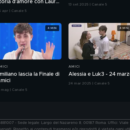
toria d'amore con Laura
13 set 2025 | Canale 5
hiatti"
6 apr | Canale 5
4 MIN
4 MIN
MICI
AMICI
miliano lascia la Finale di
Alessia e Luk3 - 24 mar
mici
24 mar 2025 | Canale 5
7 mag | Canale 5
76881007 - Sede legale: Largo del Nazareno 8, 00187 Roma. Uffici: Vial
ervati. Rispetto ai contenuti trasmessi e/o riprodotti è vietata ogni uti