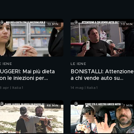
13 MIN
10 MIN
E IENE
LE IENE
UGGERI: Mai più dieta
BONISTALLI: Attenzione
on le iniezioni per
a chi vende auto su
imagrire?
TikTok
 apr | Italia 1
14 mag | Italia 1
48 MIN
7 MIN