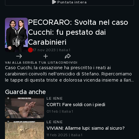
Puntata intera
PECORARO: Svolta nel caso
Cucchi: fu pestato dai
Carabinieri
17 nov 2023 | Italia 1
VAI ALLA SERIE
LA TUA LISTA
CONDIVIDI
Caso Cucchi, la cassazione ha prescritto i reati ai
carabinieri coinvolti nell'omicidio di Stefano. Ripercorriamo
le tappe di questa triste e dolorosa vicenda insieme a Ilaria
Cucchi. E per la prima volta parla il carabiniere Francesco
Guarda anche
Tedesco, testimone chiave del processo Cucchi. Servizio
LE IENE
di Gaetano Pecoraro e Alessia Rafanelli
CORTI: Fare soldi con i piedi
01 feb | Italia 1
LE IENE
VIVIANI: Allarme lupi: siamo al sicuro?
11 feb 2025 | Italia 1