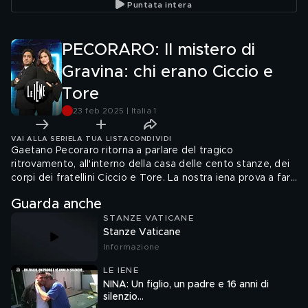
Puntata intera
PECORARO: Il mistero di
Gravina: chi erano Ciccio e
Tore
23 feb 2025 | Italia 1
VAI ALLA SERIE
LA TUA LISTA
CONDIVIDI
Gaetano Pecoraro ritorna a parlare del tragico
ritrovamento, all'interno della casa delle cento stanze, dei
corpi dei fratellini Ciccio e Tore. La nostra iena prova a fare
luce su quello che potrebbe essere accaduto la sera della
Guarda anche
scomparsa dei fratellini
STANZE VATICANE
Stanze Vaticane
Informazione
LE IENE
NINA: Un figlio, un padre e 16 anni di
silenzio...