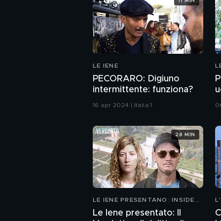
11 MIN
LE IENE
L
PECORARO: Digiuno
P
intermittente: funziona?
u
16 apr 2024 | Italia 1
06
28 MIN
LE IENE PRESENTANO: INSIDE
L
2026
Le Iene presentato: Il
C