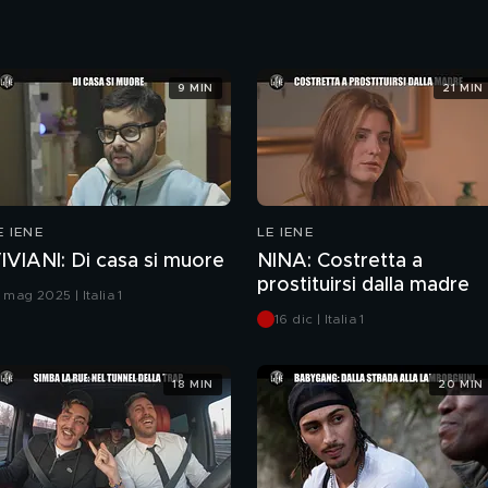
9 MIN
21 MIN
E IENE
LE IENE
IVIANI: Di casa si muore
NINA: Costretta a
prostituirsi dalla madre
 mag 2025 | Italia 1
16 dic | Italia 1
18 MIN
20 MIN