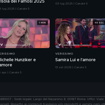
'Isola dei Famosi 2025
03 lug 2025 | Canale 5
3 lug 2025 | Canale 5
1 MIN
48 SEC
ERISSIMO
VERISSIMO
ichelle Hunziker e
Samira Lui e l'amore
'amore
13 set 2025 | Canale 5
6 apr | Canale 5
76881007 - Sede legale: Largo del Nazareno 8, 00187 Roma. Uffici: Vial
ervati. Rispetto ai contenuti trasmessi e/o riprodotti è vietata ogni uti