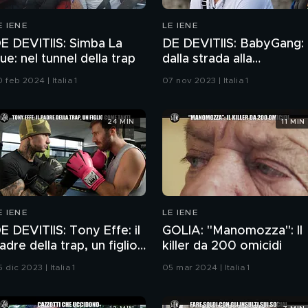
E IENE
LE IENE
E DEVITIIS: Simba La
DE DEVITIIS: BabyGang:
ue: nel tunnel della trap
dalla strada alla
Lamborghini
 feb 2024 | Italia 1
07 nov 2023 | Italia 1
24 MIN
11 MIN
E IENE
LE IENE
E DEVITIIS: Tony Effe: il
GOLIA: "Manomozza": Il
adre della trap, un figlio
killer da 200 omicidi
ome tanti
 dic 2023 | Italia 1
05 mar 2024 | Italia 1