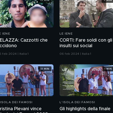
13 MIN
7 MIN
E IENE
LE IENE
ELAZZA: Cazzotti che
CORTI: Fare soldi con gli
ccidono
insulti sui social
 feb 2024 | Italia 1
06 feb 2024 | Italia 1
11 MIN
1 MIN
'ISOLA DEI FAMOSI
L'ISOLA DEI FAMOSI
ristina Plevani vince
Gli highlights della finale