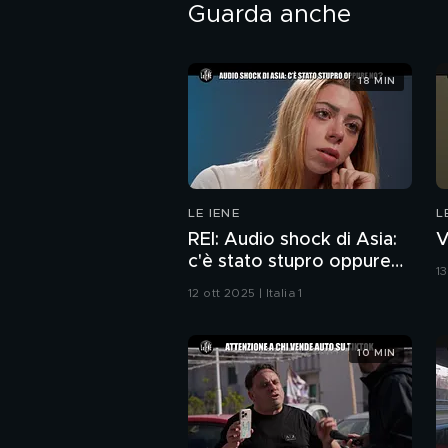
Guarda anche
18 MIN
LE IENE
L
REI: Audio shock di Asia:
V
c'è stato stupro oppure
13
no?
12 ott 2025 | Italia 1
10 MIN