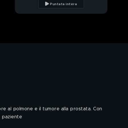
vivevano insieme ebrei
Puntata intera
e palestinesi prima del
7 ottobre 2023
GASTON ZAMA:
ESCLUSIVA: Parla
Patrick Zaki
CORDARO: Il riassunto
della puntata del 17
ottobre
NINA: Carlo anziano e
generoso: che fine
hanno fatto i suoi
soldi?
Daniele Raco: Il primo
passo è sempre dire la
verità
Gli aggiornamenti della
puntata del 17 ottobre
more al polmone e il tumore alla prostata. Con
n paziente
ROMA: Scommesse:
l'altra faccia del calcio