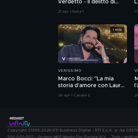
Verdetto - Il delitto di
L
Villa Pamphili
21 apr | Italia 1
0
1 MIN
VERISSIMO
V
Marco Bocci: "La mia
M
storia d'amore con Laura
l
Chiatti"
26 apr | Canale 5
2
Copyright ©1999-2026 RTI Business Digital - RTI S.p.A.: p. iva 039
500.000.007 - Gruppo MFE Media For Europe N.V. - Tutti i diritti ris