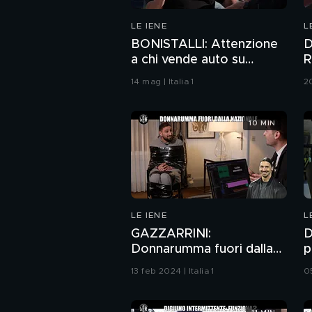
LE IENE
L
BONISTALLI: Attenzione
D
a chi vende auto su
R
TikTok
14 mag | Italia 1
20
10 MIN
LE IENE
L
GAZZARRINI:
D
Donnarumma fuori dalla
p
Nazionale
c
13 feb 2024 | Italia 1
05