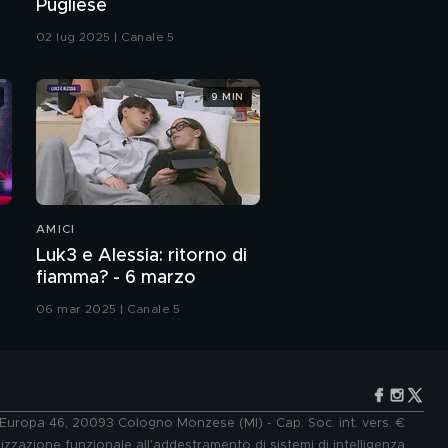
Pugliese
02 lug 2025 | Canale 5
9 MIN
AMICI
Luk3 e Alessia: ritorno di
fiamma? - 6 marzo
06 mar 2025 | Canale 5
e Europa 46, 20093 Cologno Monzese (MI) - Cap. Soc. int. vers. €
lizzazione funzionale all'addestramento di sistemi di intelligenza