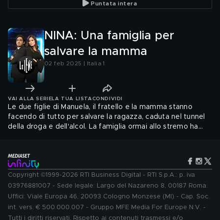
Puntata intera
NINA: Una famiglia per
salvare la mamma
02 feb 2025 | Italia 1
VAI ALLA SERIE
LA TUA LISTA
CONDIVIDI
Le due figlie di Manuela, il fratello e la mamma stanno
facendo di tutto per salvare la ragazza, caduta nel tunnel
della droga e dell'alcol. La famiglia ormai allo stremo ha
chiesto aiuto a Nina
Copyright ©1999-2026 RTI Business Digital - RTI S.p.A.: p. iva
03976881007 - Sede legale: Largo del Nazareno 8, 00187 Roma.
Uffici: Viale Europa 46, 20093 Cologno Monzese (MI) - Cap. Soc.
int. vers. € 500.000.007 - Gruppo MFE Media For Europe N.V. -
Tutti i diritti riservati. Rispetto ai contenuti trasmessi e/o