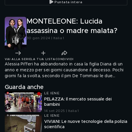
Puntata intera
MONTELEONE: Lucida
assassina o madre malata?
30 gen 2024 | Italia 1
VAI ALLA SERIE
LA TUA LISTA
CONDIVIDI
Alessia Pifferi ha abbandonato in casa la figlia Diana di un
anno e mezzo per sei giorni causandone il decesso. Pochi
giorni fa la svolta, secondo il pm De Tommasi le due
psicologhe di San Vittore in accordo con l'avvocata
Guarda anche
Pontenani avrebbero falsificato il risultato dei test per far
LE IENE
ottenere ad Alessia l'infermità mentale. Antonino
PELAZZA: Il mercato sessuale dei
Monteleone ha intervistato l'avvocata Alessia Pontenani
bambini
domandandole: Chi è veramente Alessia Pifferi?
14 set 2025 | Italia 1
LE IENE
VIVIANI: Le nuove tecnologie della polizia
scientifica