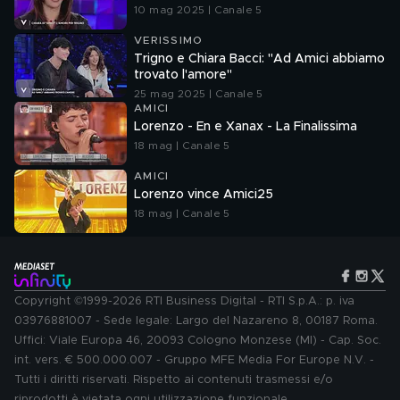
10 mag 2025 | Canale 5
VERISSIMO
Trigno e Chiara Bacci: "Ad Amici abbiamo
trovato l'amore"
25 mag 2025 | Canale 5
AMICI
Lorenzo - En e Xanax - La Finalissima
18 mag | Canale 5
AMICI
Lorenzo vince Amici25
18 mag | Canale 5
Copyright ©1999-2026 RTI Business Digital - RTI S.p.A.: p. iva
03976881007 - Sede legale: Largo del Nazareno 8, 00187 Roma.
Uffici: Viale Europa 46, 20093 Cologno Monzese (MI) - Cap. Soc.
int. vers. € 500.000.007 - Gruppo MFE Media For Europe N.V. -
Tutti i diritti riservati. Rispetto ai contenuti trasmessi e/o
riprodotti è vietata ogni utilizzazione funzionale