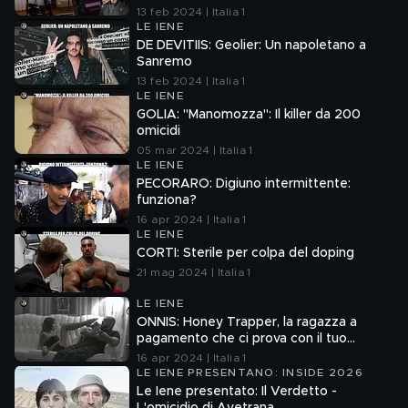
13 feb 2024 | Italia 1
LE IENE
DE DEVITIIS: Geolier: Un napoletano a
Sanremo
13 feb 2024 | Italia 1
LE IENE
GOLIA: "Manomozza": Il killer da 200
omicidi
05 mar 2024 | Italia 1
LE IENE
PECORARO: Digiuno intermittente:
funziona?
16 apr 2024 | Italia 1
LE IENE
CORTI: Sterile per colpa del doping
21 mag 2024 | Italia 1
LE IENE
ONNIS: Honey Trapper, la ragazza a
pagamento che ci prova con il tuo
fidanzato
16 apr 2024 | Italia 1
LE IENE PRESENTANO: INSIDE 2026
Le Iene presentato: Il Verdetto -