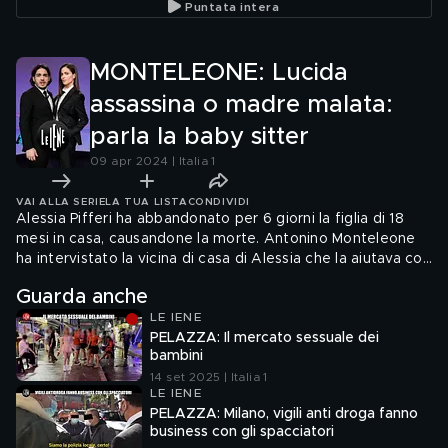
Puntata intera
MONTELEONE: Lucida
assassina o madre malata:
parla la baby sitter
09 apr 2024 | Italia 1
VAI ALLA SERIE
LA TUA LISTA
CONDIVIDI
Alessia Pifferi ha abbandonato per 6 giorni la figlia di 18
mesi in casa, causandone la morte. Antonino Monteleone
ha intervistato la vicina di casa di Alessia che la aiutava con
la bambina come babysitter, ricostruendo anche la
Guarda anche
relazione che aveva con Giovanni, durata fino alla morte di
LE IENE
Diana
PELAZZA: Il mercato sessuale dei
bambini
14 set 2025 | Italia 1
LE IENE
PELAZZA: Milano, vigili anti droga fanno
business con gli spacciatori