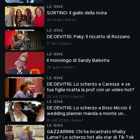
LE IENE
SORTINO: Il giallo della ricina
24 mag | Italia 1
LE IENE
DE DEVITIIS: Paky: Il riscatto di Rozzano
17 dic | Italia 1
LE IENE
Il monologo di Sandy Balestra
25 gen | Italia 1
LE IENE
DE DEVITIIS: Lo scherzo a Caressa: e se
tua figlia ricatta la prof con un video hot?
22 ott 2020 | Italia 1
LE IENE
DE DEVITIIS: Lo scherzo a Enzo Miccio: il
wedding planner manda a monte un
matrimonio!
15 ott 2020 | Italia 1
LE IENE
GAZZARRINI: Chi ha incastrato Khaby
Lame? Lo scherzo hot alla star di Tik Tok