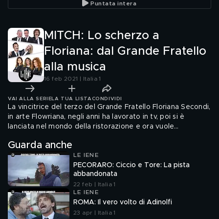
Puntata intera
governo
caso Gr
MITCH: Lo scherzo a
Floriana: dal Grande Fratello
alla musica
16 feb 2021 | Italia 1
VAI ALLA SERIE
LA TUA LISTA
CONDIVIDI
La vincitrice del terzo del Grande Fratello Floriana Secondi,
in arte Flowriana, negli anni ha lavorato in tv, poi si è
lanciata nel mondo della ristorazione e ora vuole
conquistare quello della musica. Il progetto non è sfuggito
Guarda anche
alla Iena Mitch che le ha organizzato uno scherzo
LE IENE
cattivissimo. Si troverà in sala di registrazione per la sua
PECORARO: Ciccio e Tore: La pista
nuova hit ma dovrà fare i conti con critiche molto dure, che
abbandonata
la faranno infuriare!
22 feb | Italia 1
LE IENE
ROMA: Il vero volto di Adinolfi
23 apr | Italia 1