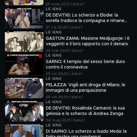
25 mag 2021 | Italia 1
LE IENE
DE DEVITIIS: Lo scherzo a Elodie: la
sorella tradisce la compagna e rimane
incinta
27 ott 2020 | Italia 1
LE IENE
GASTON ZAMA: Missione Medjugorje: i 6
veggenti e il loro rapporto con il denaro
26 mar 2021 | Italia 1
LE IENE
SARNO: Il tempio del sesso tiene duro
contro il coronavirus
29 ott 2020 | Italia 1
LE IENE
PELAZZA: Vigili anti droga di Milano, le
immagini di una perquisizione
29 ott 2020 | Italia 1
LE IENE
DE DEVITIIS: Rosalinda Cannavò: la sua
gelosia e lo scherzo di Andrea Zenga
04 mag 2021 | Italia 1
LE IENE
DI SARNO: Lo scherzo a Guido Meda: la