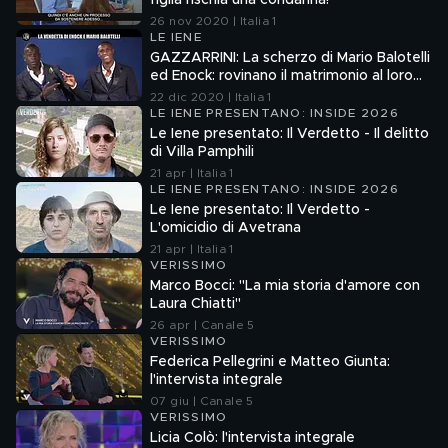
figlia rischia una condanna!
26 nov 2020 | Italia 1
LE IENE
GAZZARRINI: La scherzo di Mario Balotelli
ed Enock: rovinano il matrimonio al loro
amico
22 dic 2020 | Italia 1
LE IENE PRESENTANO: INSIDE 2026
Le Iene presentato: Il Verdetto - Il delitto
di Villa Pamphili
21 apr | Italia 1
LE IENE PRESENTANO: INSIDE 2026
Le Iene presentato: Il Verdetto -
L'omicidio di Avetrana
21 apr | Italia 1
VERISSIMO
Marco Bocci: "La mia storia d'amore con
Laura Chiatti"
26 apr | Canale 5
VERISSIMO
Federica Pellegrini e Matteo Giunta:
l'intervista integrale
07 giu | Canale 5
VERISSIMO
Licia Colò: l'intervista integrale