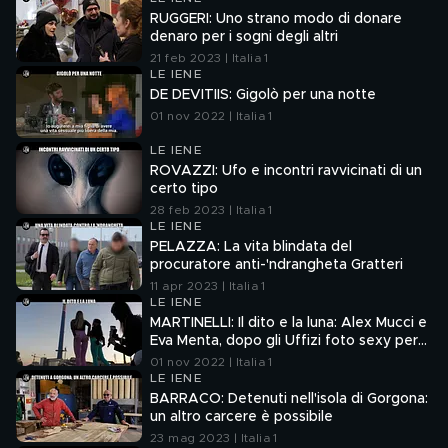
RUGGERI: Uno strano modo di donare
denaro per i sogni degli altri
21 feb 2023 | Italia 1
LE IENE
DE DEVITIIS: Gigolò per una notte
01 nov 2022 | Italia 1
LE IENE
ROVAZZI: Ufo e incontri ravvicinati di un
certo tipo
28 feb 2023 | Italia 1
LE IENE
PELAZZA: La vita blindata del
procuratore anti-'ndrangheta Gratteri
11 apr 2023 | Italia 1
LE IENE
MARTINELLI: Il dito e la luna: Alex Mucci e
Eva Menta, dopo gli Uffizi foto sexy per
tre emergenze
01 nov 2022 | Italia 1
LE IENE
BARRACO: Detenuti nell'isola di Gorgona:
un altro carcere è possibile
23 mag 2023 | Italia 1