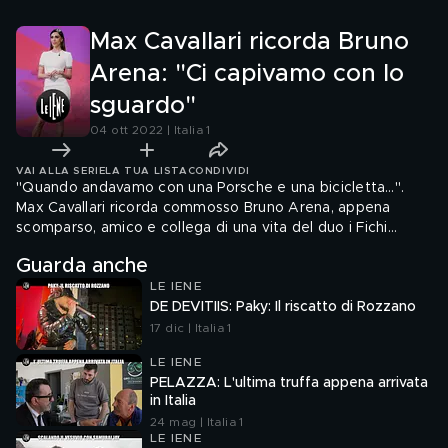
Max Cavallari ricorda Bruno
Arena: "Ci capivamo con lo
sguardo"
04 ott 2022 | Italia 1
VAI ALLA SERIE
LA TUA LISTA
CONDIVIDI
"Quando andavamo con una Porsche e una bicicletta…".
Max Cavallari ricorda commosso Bruno Arena, appena
scomparso, amico e collega di una vita del duo i Fichi
d'India
Guarda anche
LE IENE
DE DEVITIIS: Paky: Il riscatto di Rozzano
17 dic | Italia 1
LE IENE
PELAZZA: L'ultima truffa appena arrivata
in Italia
24 mag | Italia 1
LE IENE