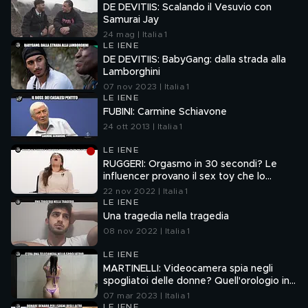
DE DEVITIIS: Scalando il Vesuvio con
Samurai Jay
24 mag | Italia 1
LE IENE
DE DEVITIIS: BabyGang: dalla strada alla
Lamborghini
07 nov 2023 | Italia 1
LE IENE
FUBINI: Carmine Schiavone
24 ott 2013 | Italia 1
LE IENE
RUGGERI: Orgasmo in 30 secondi? Le
influencer provano il sex toy che lo
promette
22 nov 2022 | Italia 1
LE IENE
Una tragedia nella tragedia
08 nov 2022 | Italia 1
LE IENE
MARTINELLI: Videocamera spia negli
spogliatoi delle donne? Quell'orologio in
palestra
07 mar 2023 | Italia 1
LE IENE