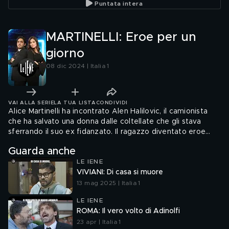
Puntata intera
MARTINELLI: Eroe per un
giorno
08 dic 2024 | Italia 1
VAI ALLA SERIE
LA TUA LISTA
CONDIVIDI
Alice Martinelli ha incontrato Alen Halilovic, il camionista
che ha salvato una donna dalle coltellate che gli stava
sferrando il suo ex fidanzato. Il ragazzo diventato eroe
racconta alla nostra iena come si sarebbero svolti gli
Guarda anche
eventi che hanno evitato che la donna si trasformasse
LE IENE
nella centotreesima vittima di femminicidio
VIVIANI: Di casa si muore
13 mag 2025 | Italia 1
LE IENE
ROMA: Il vero volto di Adinolfi
23 apr | Italia 1