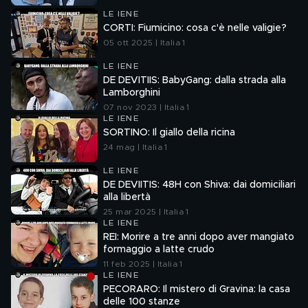
LE IENE
CORTI: Fiumicino: cosa c'è nelle valigie?
05 ott 2025 | Italia 1
LE IENE
DE DEVITIIS: BabyGang: dalla strada alla
Lamborghini
07 nov 2023 | Italia 1
LE IENE
SORTINO: Il giallo della ricina
24 mag | Italia 1
LE IENE
DE DEVIITIS: 48H con Shiva: dai domiciliari
alla libertà
25 mar 2025 | Italia 1
LE IENE
REI: Morire a tre anni dopo aver mangiato
formaggio a latte crudo
11 feb 2025 | Italia 1
LE IENE
PECORARO: Il mistero di Gravina: la casa
delle 100 stanze