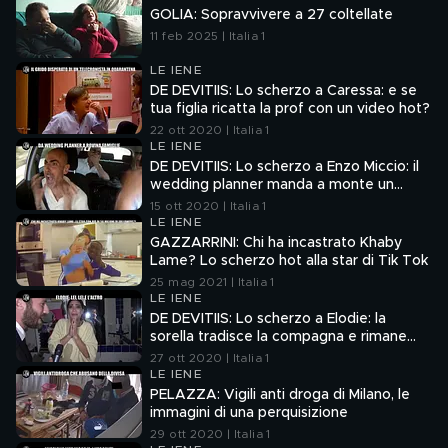
GOLIA: Sopravvivere a 27 coltellate
11 feb 2025 | Italia 1
LE IENE
DE DEVITIIS: Lo scherzo a Caressa: e se
tua figlia ricatta la prof con un video hot?
22 ott 2020 | Italia 1
LE IENE
DE DEVITIIS: Lo scherzo a Enzo Miccio: il
wedding planner manda a monte un
matrimonio!
15 ott 2020 | Italia 1
LE IENE
GAZZARRINI: Chi ha incastrato Khaby
Lame? Lo scherzo hot alla star di Tik Tok
25 mag 2021 | Italia 1
LE IENE
DE DEVITIIS: Lo scherzo a Elodie: la
sorella tradisce la compagna e rimane
incinta
27 ott 2020 | Italia 1
LE IENE
PELAZZA: Vigili anti droga di Milano, le
immagini di una perquisizione
29 ott 2020 | Italia 1