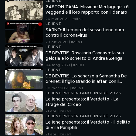
LE IENE
GASTON ZAMA: Missione Medjugorje: i 6
veggenti e il loro rapporto con il denaro
26 mar 2021 | Italia 1
LE IENE
SARNO: Il tempio del sesso tiene duro
contro il coronavirus
29 ott 2020 | Italia 1
LE IENE
DE DEVITIIS: Rosalinda Cannavò: la sua
gelosia e lo scherzo di Andrea Zenga
04 mag 2021 | Italia 1
LE IENE
DE DEVITIIS: Lo scherzo a Samantha De
Grenet: il figlio Brando in affari con il
Brasiliano tra risse e donnine
30 mar 2021 | Italia 1
LE IENE PRESENTANO: INSIDE 2026
Le Iene presentato: Il Verdetto - La
strage del Circeo
21 apr | Italia 1
LE IENE PRESENTANO: INSIDE 2026
Le Iene presentato: Il Verdetto - Il delitto
di Villa Pamphili
21 apr | Italia 1