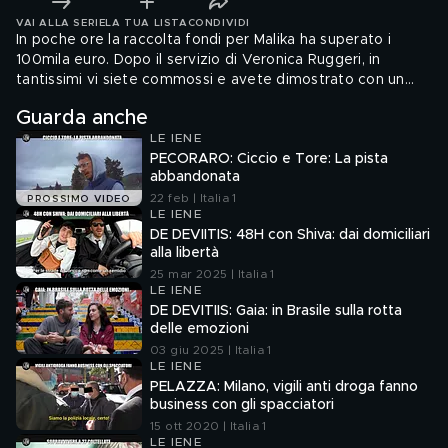
VAI ALLA SERIE
LA TUA LISTA
CONDIVIDI
In poche ore la raccolta fondi per Malika ha superato i
100mila euro. Dopo il servizio di Veronica Ruggeri, in
tantissimi vi siete commossi e avete dimostrato con un
gesto concreto la vostra vicinanza a questa ragazza di 22
Guarda anche
anni. È stata cacciata da casa dai genitori ritrovandosi
LE IENE
anche senza vestiti solo perché ama una ragazza
PECORARO: Ciccio e Tore: La pista
abbandonata
22 feb | Italia 1
PROSSIMO VIDEO
LE IENE
DE DEVIITIS: 48H con Shiva: dai domiciliari
alla libertà
25 mar 2025 | Italia 1
LE IENE
DE DEVITIIS: Gaia: in Brasile sulla rotta
delle emozioni
03 giu 2025 | Italia 1
LE IENE
PELAZZA: Milano, vigili anti droga fanno
business con gli spacciatori
15 ott 2020 | Italia 1
LE IENE