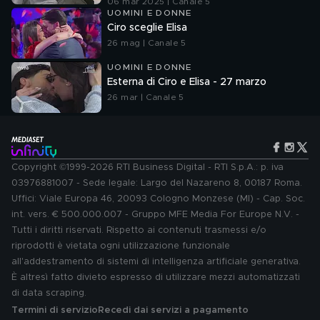
06 mar 2025 | Canale 5
UOMINI E DONNE
Ciro sceglie Elisa
26 mag | Canale 5
UOMINI E DONNE
Esterna di Ciro e Elisa - 27 marzo
26 mar | Canale 5
Copyright ©1999-2026 RTI Business Digital - RTI S.p.A.: p. iva
03976881007 - Sede legale: Largo del Nazareno 8, 00187 Roma.
Uffici: Viale Europa 46, 20093 Cologno Monzese (MI) - Cap. Soc.
int. vers. € 500.000.007 - Gruppo MFE Media For Europe N.V. -
Tutti i diritti riservati. Rispetto ai contenuti trasmessi e/o
riprodotti è vietata ogni utilizzazione funzionale
all'addestramento di sistemi di intelligenza artificiale generativa.
È altresì fatto divieto espresso di utilizzare mezzi automatizzati
di data scraping.
Termini di servizio
Recedi dai servizi a pagamento