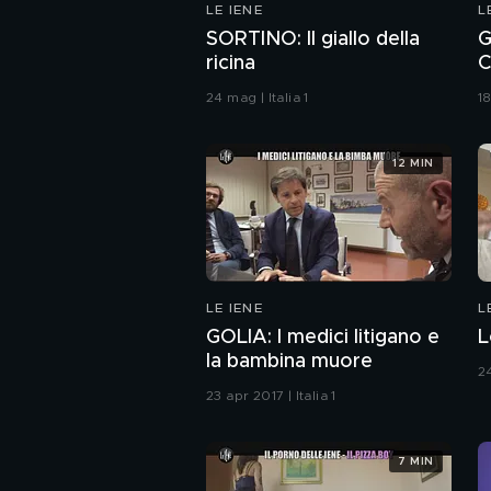
LE IENE
L
SORTINO: Il giallo della
G
ricina
C
s
24 mag | Italia 1
18
12 MIN
LE IENE
L
GOLIA: I medici litigano e
L
la bambina muore
24
23 apr 2017 | Italia 1
7 MIN