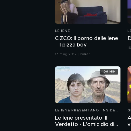
LE IENE
L
CIZCO: Il porno delle Iene
D
- Il pizza boy
16
17 mag 2017 | Italia 1
109 MIN
LE IENE PRESENTANO: INSIDE
G
2026
Le Iene presentato: Il
A
Verdetto - L'omicidio di
v