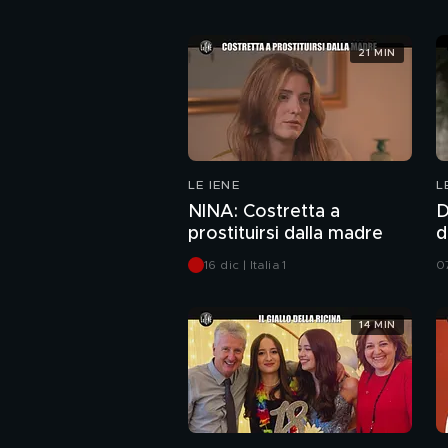
21 MIN
LE IENE
L
NINA: Costretta a
D
prostituirsi dalla madre
d
L
16 dic | Italia 1
07
14 MIN