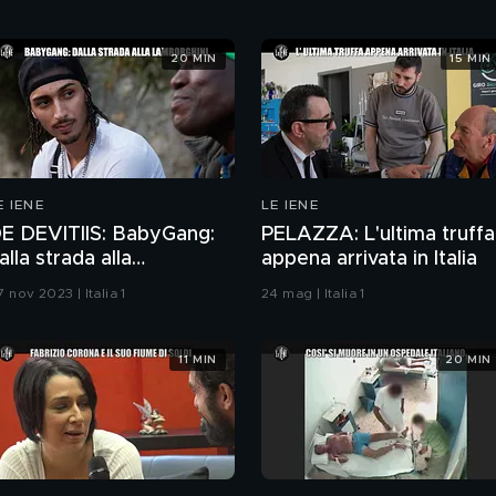
20 MIN
15 MIN
E IENE
LE IENE
E DEVITIIS: BabyGang:
PELAZZA: L'ultima truffa
alla strada alla
appena arrivata in Italia
amborghini
 nov 2023 | Italia 1
24 mag | Italia 1
11 MIN
20 MIN