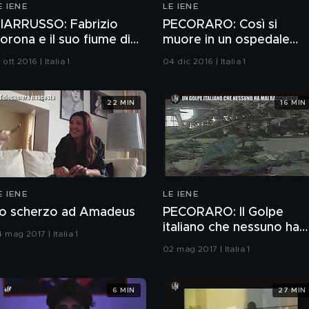
E IENE
LE IENE
IARRUSSO: Fabrizio
PECORARO: Così si
orona e il suo fiume di
muore in un ospedale
oldi
italiano
 ott 2016 | Italia 1
04 dic 2016 | Italia 1
22 MIN
16 MIN
E IENE
LE IENE
o scherzo ad Amadeus
PECORARO: Il Golpe
italiano che nessuno ha
 mag 2017 | Italia 1
mai raccontato
02 mag 2017 | Italia 1
6 MIN
27 MIN