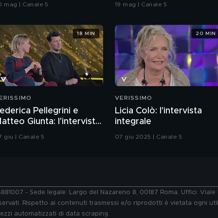
rande Fratello VIP
coreografia
0 mag | Canale 5
19 mag | Canale 5
18 MIN
20 MIN
ERISSIMO
VERISSIMO
ederica Pellegrini e
Licia Colò: l'intervista
atteo Giunta: l'intervista
integrale
ntegrale
7 giu | Canale 5
07 giu 2025 | Canale 5
76881007 - Sede legale: Largo del Nazareno 8, 00187 Roma. Uffici: Vial
ervati. Rispetto ai contenuti trasmessi e/o riprodotti è vietata ogni uti
 mezzi automatizzati di data scraping.