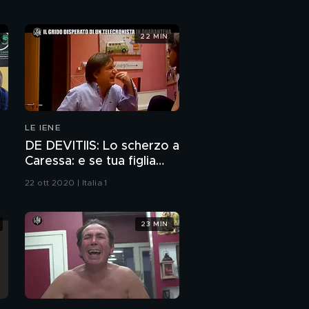
un'associazione
antimafia
22 MIN
LE IENE
DE DEVITIIS: Lo scherzo a
Caressa: e se tua figlia
ricatta la prof con un
22 ott 2020 | Italia 1
video hot?
23 MIN