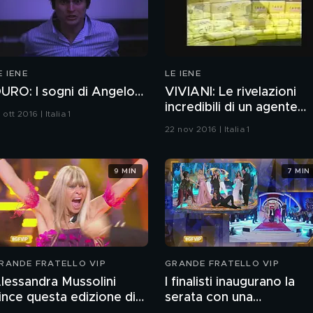
E IENE
LE IENE
URO: I sogni di Angelo…
VIVIANI: Le rivelazioni
incredibili di un agente
 ott 2016 | Italia 1
segreto
22 nov 2016 | Italia 1
9 MIN
7 MIN
RANDE FRATELLO VIP
GRANDE FRATELLO VIP
lessandra Mussolini
I finalisti inaugurano la
ince questa edizione di
serata con una