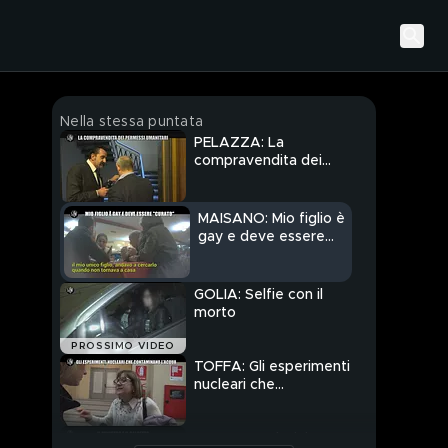
Nella stessa puntata
PELAZZA: La
compravendita dei
permessi umanitari
MAISANO: Mio figlio è
gay e deve essere
"curato"
GOLIA: Selfie con il
morto
PROSSIMO VIDEO
TOFFA: Gli esperimenti
nucleari che
contaminato l'acqua
CORDARO: Il Ministro e