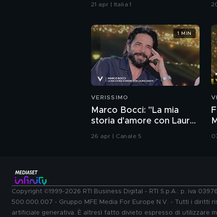
Avetrana
G
21 apr | Italia 1
2
1 MIN
VERISSIMO
V
Marco Bocci: "La mia
F
storia d'amore con Laura
M
Chiatti"
i
26 apr | Canale 5
0
Copyright ©1999-2026 RTI Business Digital - RTI S.p.A.: p. iva 039
500.000.007 - Gruppo MFE Media For Europe N.V. - Tutti i diritti ris
artificiale generativa. È altresì fatto divieto espresso di utilizzare