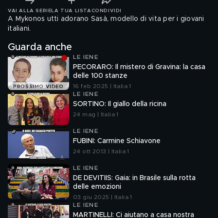
VAI ALLA SERIE
LA TUA LISTA
CONDIVIDI
A Mykonos utti adorano Sasà, modello di vita per i giovani
italiani.
Guarda anche
LE IENE
PECORARO: Il mistero di Gravina: la casa
delle 100 stanze
16 feb 2025 | Italia 1
PROSSIMO VIDEO
LE IENE
SORTINO: Il giallo della ricina
24 mag | Italia 1
LE IENE
FUBINI: Carmine Schiavone
24 ott 2013 | Italia 1
LE IENE
DE DEVITIIS: Gaia: in Brasile sulla rotta
delle emozioni
03 giu 2025 | Italia 1
LE IENE
MARTINELLI: Ci aiutano a casa nostra