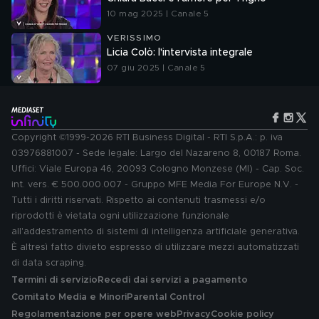
10 mag 2025 | Canale 5
VERISSIMO
Licia Colò: l'intervista integrale
07 giu 2025 | Canale 5
Copyright ©1999-2026 RTI Business Digital - RTI S.p.A.: p. iva
03976881007 - Sede legale: Largo del Nazareno 8, 00187 Roma.
Uffici: Viale Europa 46, 20093 Cologno Monzese (MI) - Cap. Soc.
int. vers. € 500.000.007 - Gruppo MFE Media For Europe N.V. -
Tutti i diritti riservati. Rispetto ai contenuti trasmessi e/o
riprodotti è vietata ogni utilizzazione funzionale
all'addestramento di sistemi di intelligenza artificiale generativa.
È altresì fatto divieto espresso di utilizzare mezzi automatizzati
di data scraping.
Termini di servizio
Recedi dai servizi a pagamento
Comitato Media e Minori
Parental Control
Regolamentazione per opere web
Privacy
Cookie policy