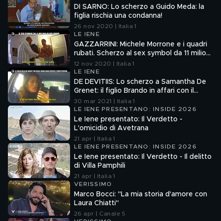
DI SARNO: Lo scherzo a Guido Meda: la
figlia rischia una condanna!
26 nov 2020 | Italia 1
LE IENE
GAZZARRINI: Michele Morrone e i quadri
rubati. Scherzo al sex symbol da 11 milioni
di follower
12 nov 2020 | Italia 1
LE IENE
DE DEVITIIS: Lo scherzo a Samantha De
Grenet: il figlio Brando in affari con il
Brasiliano tra risse e donnine
30 mar 2021 | Italia 1
LE IENE PRESENTANO: INSIDE 2026
Le Iene presentato: Il Verdetto -
L'omicidio di Avetrana
21 apr | Italia 1
LE IENE PRESENTANO: INSIDE 2026
Le Iene presentato: Il Verdetto - Il delitto
di Villa Pamphili
21 apr | Italia 1
VERISSIMO
Marco Bocci: "La mia storia d'amore con
Laura Chiatti"
26 apr | Canale 5