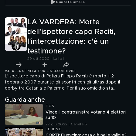
Puntata intera
cinese?
perquisizione
LA VARDERA: Morte
dell'ispettore capo Raciti,
l'intercettazione: c'è un
testimone?
29 ott 2020 | Italia 1
VAI ALLA SERIE
LA TUA LISTA
CONDIVIDI
L'ispettore capo di Polizia Filippo Raciti è morto il 2
febbraio 2007 durante gli scontri con gli ultras dopo il
derby tra Catania e Palermo. Per il suo omicidio sta
scontando gli ultimi mesi di carcere Antonino Speziale.
Guarda anche
Alcune intercettazioni sembrano però offrire un'altra
TG5
possibile ricostruzione: Ismaele La Vardera si mette sulle
Vince il centrosinistra votano 4 elettori
tracce di un possibile testimone
su 10
27 giu 2022 | Canale 5
LE IENE
CORTI: Fiumicino: cosa c'è nelle valigie?