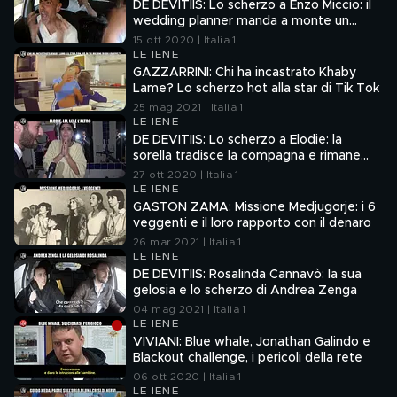
DE DEVITIIS: Lo scherzo a Enzo Miccio: il
wedding planner manda a monte un
matrimonio!
15 ott 2020 | Italia 1
LE IENE
GAZZARRINI: Chi ha incastrato Khaby
Lame? Lo scherzo hot alla star di Tik Tok
25 mag 2021 | Italia 1
LE IENE
DE DEVITIIS: Lo scherzo a Elodie: la
sorella tradisce la compagna e rimane
incinta
27 ott 2020 | Italia 1
LE IENE
GASTON ZAMA: Missione Medjugorje: i 6
veggenti e il loro rapporto con il denaro
26 mar 2021 | Italia 1
LE IENE
DE DEVITIIS: Rosalinda Cannavò: la sua
gelosia e lo scherzo di Andrea Zenga
04 mag 2021 | Italia 1
LE IENE
VIVIANI: Blue whale, Jonathan Galindo e
Blackout challenge, i pericoli della rete
06 ott 2020 | Italia 1
LE IENE