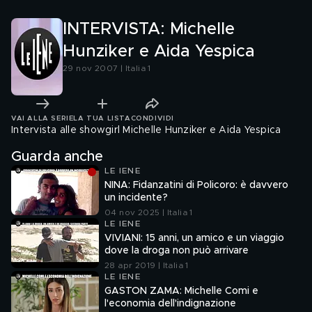
INTERVISTA: Michelle
Hunziker e Aida Yespica
29 nov 2007 | Italia 1
VAI ALLA SERIE
LA TUA LISTA
CONDIVIDI
Intervista alle showgirl Michelle Hunziker e Aida Yespica
Guarda anche
LE IENE
NINA: Fidanzatini di Policoro: è davvero
un incidente?
04 nov 2025 | Italia 1
LE IENE
VIVIANI: 15 anni, un amico e un viaggio
dove la droga non può arrivare
28 apr 2019 | Italia 1
LE IENE
GASTON ZAMA: Michelle Comi e
l'economia dell'indignazione